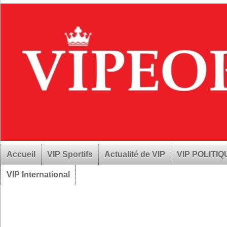
Accueil
VIP Sportifs
Actualité de VIP
VIP POLITI
VIP International