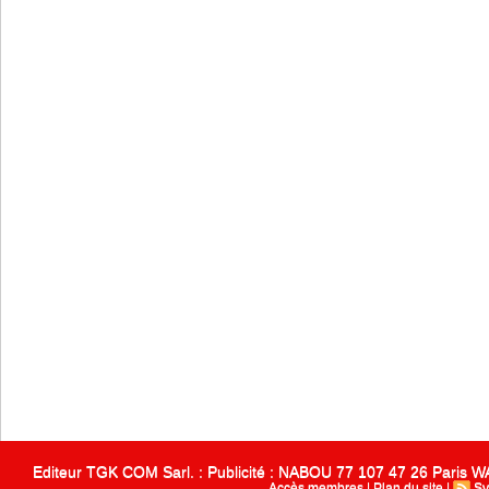
Editeur TGK COM Sarl. : Publicité : NABOU 77 107 47 26 Paris
Accès membres
|
Plan du site
|
Sy