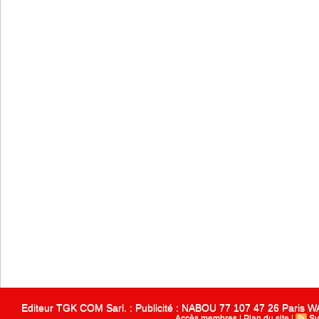
Editeur TGK COM Sarl. : Publicité : NABOU 77 107 47 26 Paris
Accès membres
|
Plan du site
|
Sy