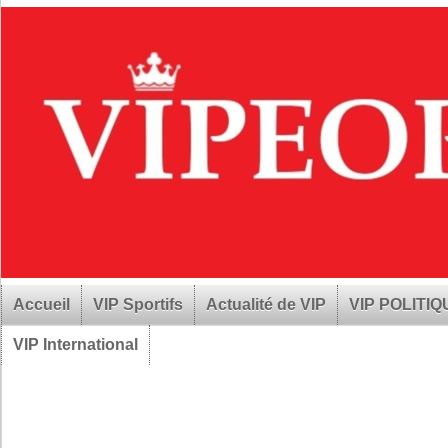
Accueil
VIP Sportifs
Actualité de VIP
VIP POLITI
VIP International