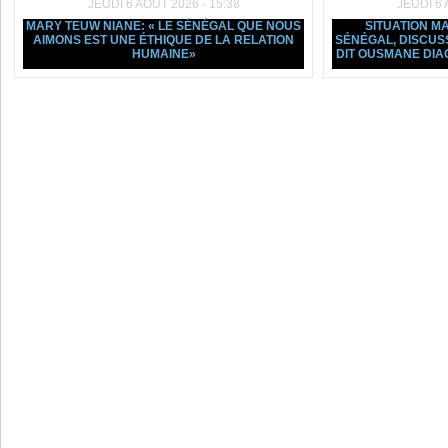
JEUDI 6 AOÛT 2026 - 15:38
JEUDI 6 
MARY TEUW NIANE: « LE SÉNÉGAL QUE NOUS
SITUATION 
AIMONS EST UNE ÉTHIQUE DE LA RELATION
SÉNÉGAL, DISCUSSI
HUMAINE»
DIT OUSMANE DIA