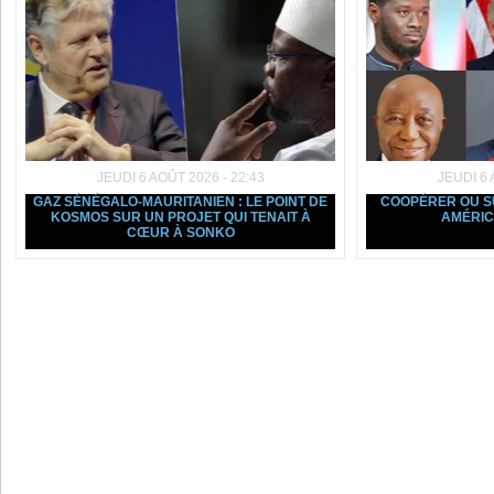
JEUDI 6 AOÛT 2026 - 22:43
JEUDI 6 
GAZ SÉNÉGALO-MAURITANIEN : LE POINT DE
COOPÉRER OU SU
KOSMOS SUR UN PROJET QUI TENAIT À
AMÉRIC
CŒUR À SONKO