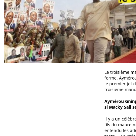
Le troisième m
forme. Aymérou
le premier jet 
troisième man
Aymérou Gningu
si Macky Sall s
Il y a un célèbr
fils du maure n
entendu les adu