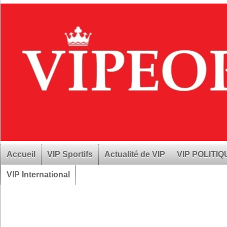
Accueil
VIP Sportifs
Actualité de VIP
VIP POLITI
VIP International