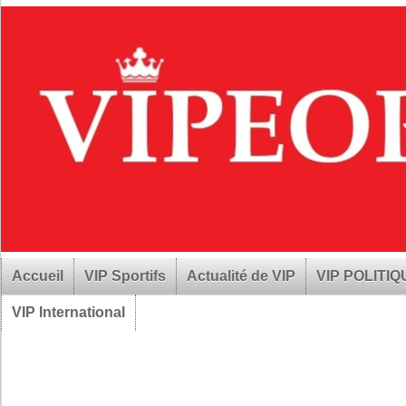
Accueil
VIP Sportifs
Actualité de VIP
VIP POLITI
VIP International