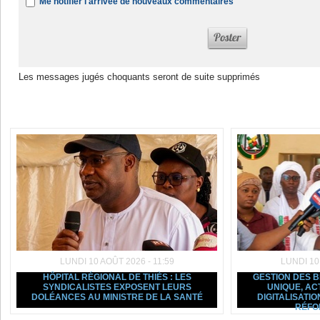
Me notifier l'arrivée de nouveaux commentaires
Les messages jugés choquants seront de suite supprimés
Dans la même rubrique :
LUNDI 10 AOÛT 2026 - 11:59
LUNDI 10
HÔPITAL RÉGIONAL DE THIÈS : LES
GESTION DES B
SYNDICALISTES EXPOSENT LEURS
UNIQUE, AC
DOLÉANCES AU MINISTRE DE LA SANTÉ
DIGITALISATIO
RÉFO