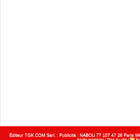
Editeur TGK COM Sarl. : Publicité : NABOU 77 107 47 26 Paris
Accès membres
|
Plan du site
|
Sy