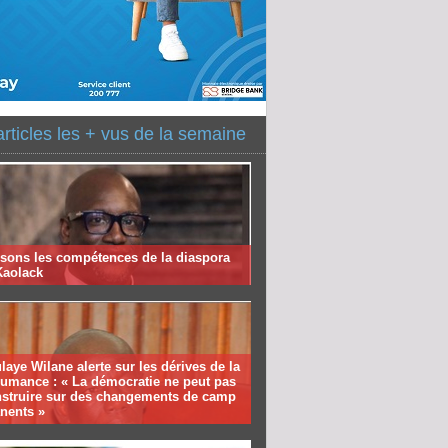
articles les + vus de la semaine
isons les compétences de la diaspora
Kaolack
aye Wilane alerte sur les dérives de la
humance : « La démocratie ne peut pas
nstruire sur des changements de camp
nents »