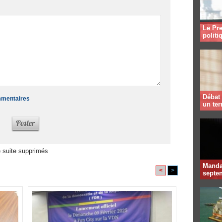
Le Pre
politi
Débat 
ommentaires
un te
 suite supprimés
Mandat
<
>
septen