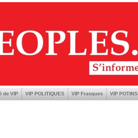
é de VIP
VIP POLITIQUES
VIP Frasques
VIP POTINS