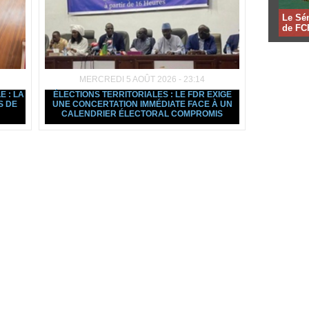
Le Sén
de FCF
MERCREDI 5 AOÛT 2026 - 23:14
E : LA
ÉLECTIONS TERRITORIALES : LE FDR EXIGE
S DE
UNE CONCERTATION IMMÉDIATE FACE À UN
CALENDRIER ÉLECTORAL COMPROMIS