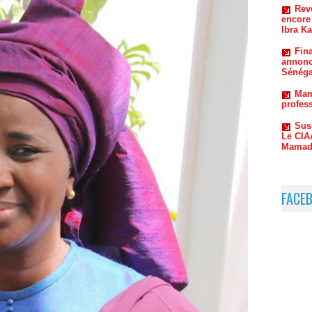
Fin
annonc
Sénéga
Mam
profes
Sus
Le CIAA
Mamado
FACE