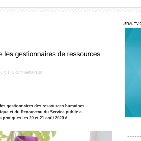
LERAL TV 
le les gestionnaires de ressources
6 fois |
0
commentaire(s)
340 
Préside
nouvea
Élec
 des gestionnaires des ressources humaines
concer
blique et du Renouveau du Service public a
électo
 pratiques les 20 et 21 août 2020 à
Reve
encore
Ibra K