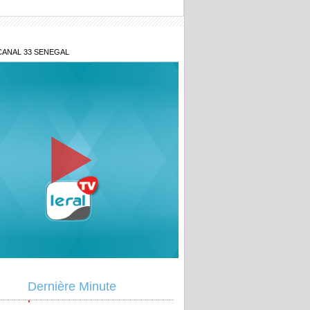
CANAL 33 SENEGAL
milliards de la Banque mondiale : la
nce détaille les contours de ces
ux financements
tions territoriales : le FDR exige une
tation immédiate face à un calendrier
ral compromis
nus pétroliers : « Notre pétrole est
 loin d’être de l’or », estime Mamoudou
Dernière Minute
ane