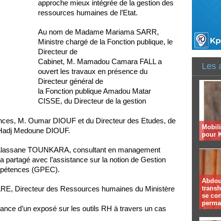
approche mieux intégrée de la gestion des
ressources humaines de l’Etat.
Au nom de Madame Mariama SARR,
Ministre chargé de la Fonction publique, le
Directeur de
Cabinet, M. Mamadou Camara FALL a
Les 
ouvert les travaux en présence du
Directeur général de
la Fonction publique Amadou Matar
CISSE, du Directeur de la gestion
ences, M. Oumar DIOUF et du Directeur des Etudes, de
Mobil
El Hadj Medoune DIOUF.
pour 
r Alassane TOUNKARA, consultant en management
 partagé avec l’assistance sur la notion de Gestion
ompétences (GPEC).
Abdoul
trans
RE, Directeur des Ressources humaines du Ministère
se co
perma
stance d’un exposé sur les outils RH à travers un cas