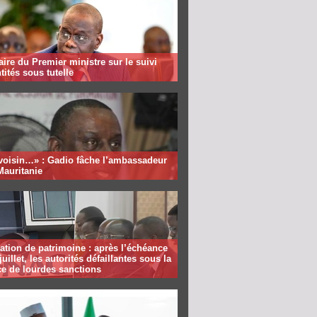
aire du Premier ministre sur le suivi
tités sous tutelle
 voisin…» : Gadio fâche l’ambassadeur
Mauritanie
ation de patrimoine : après l’échéance
juillet, les autorités défaillantes sous la
e de lourdes sanctions