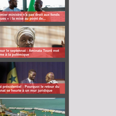
mier ministre n'a pas droit aux fonds
ques » : la mise au point de...
sur le septennat : Aminata Touré met
rme à la polémique
 présidentiel : Pourquoi le retour du
nat se heurte à un mur juridique