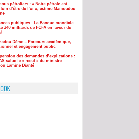
ances publiques : La Banque mondiale
e 340 milliards de FCFA en faveur du
l
adou Dème – Parcours académique,
sionnel et engagement public
pension des demandes d’explications :
S salue le « recul » du ministre
u Lamine Dianté
BOOK