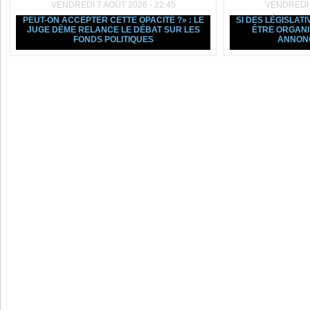
VENDREDI 7 AOÛT 2026 - 22:45
VENDREDI 7
PEUT-ON ACCEPTER CETTE OPACITÉ ?» : LE
SI DES LÉGISLAT
JUGE DÈME RELANCE LE DÉBAT SUR LES
ÊTRE ORGANI
FONDS POLITIQUES
ANNON