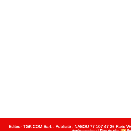
Editeur TGK COM Sarl. : Publicité : NABOU 77 107 47 26 Paris
Accès membres
|
Plan du site
|
Sy