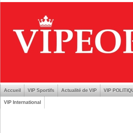
Accueil
VIP Sportifs
Actualité de VIP
VIP POLITI
VIP International