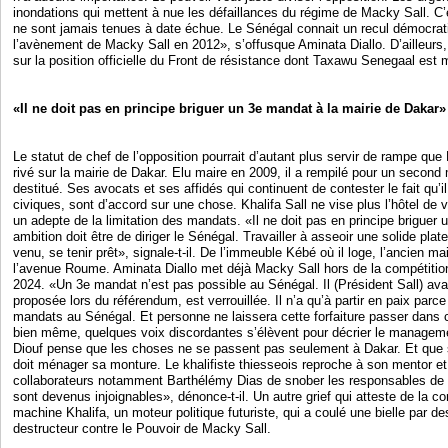
inondations qui mettent à nue les défaillances du régime de Macky Sall. C’e
ne sont jamais tenues à date échue. Le Sénégal connait un recul démocrati
l’avènement de Macky Sall en 2012», s’offusque Aminata Diallo. D’ailleurs, l
sur la position officielle du Front de résistance dont Taxawu Senegaal est
«Il ne doit pas en principe briguer un 3e mandat à la mairie de Dakar»
Le statut de chef de l’opposition pourrait d’autant plus servir de rampe que K
rivé sur la mairie de Dakar. Elu maire en 2009, il a rempilé pour un second
destitué. Ses avocats et ses affidés qui continuent de contester le fait qu’i
civiques, sont d’accord sur une chose. Khalifa Sall ne vise plus l’hôtel de 
un adepte de la limitation des mandats. «Il ne doit pas en principe briguer
ambition doit être de diriger le Sénégal. Travailler à asseoir une solide pla
venu, se tenir prêt», signale-t-il. De l’immeuble Kébé où il loge, l’ancien ma
l’avenue Roume. Aminata Diallo met déjà Macky Sall hors de la compétition
2024. «Un 3e mandat n’est pas possible au Sénégal. Il (Président Sall) avait
proposée lors du référendum, est verrouillée. Il n’a qu’à partir en paix parce
mandats au Sénégal. Et personne ne laissera cette forfaiture passer dans c
bien même, quelques voix discordantes s’élèvent pour décrier le manageme
Diouf pense que les choses ne se passent pas seulement à Dakar. Et que si K
doit ménager sa monture. Le khalifiste thiesseois reproche à son mentor e
collaborateurs notamment Barthélémy Dias de snober les responsables de l’
sont devenus injoignables», dénonce-t-il. Un autre grief qui atteste de la co
machine Khalifa, un moteur politique futuriste, qui a coulé une bielle par 
destructeur contre le Pouvoir de Macky Sall.