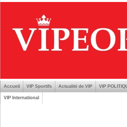
Accueil
VIP Sportifs
Actualité de VIP
VIP POLITI
VIP International