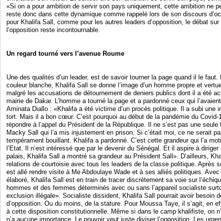
«Si on a pour ambition de servir son pays uniquement, cette ambition ne peu
reste donc dans cette dynamique comme rappelé lors de son discours d’octo
pour Khalifa Sall, comme pour les autres leaders d’opposition, le débat sur 
l’opposition reste incontournable.
Un regard tourné vers l’avenue Roume
Une des qualités d’un leader, est de savoir tourner la page quand il le fau
couleur blanche, Khalifa Sall se donne l’image d’un homme propre et vertue
malgré les accusations de détournement de deniers publics dont il a été a
mairie de Dakar. L’homme a tourné la page et a pardonné ceux qui l’avaient
Aminata Diallo : «Khalifa a été victime d’un procès politique. Il a subi une 
tort. Mais il a bon cœur. C’est pourquoi au début de la pandémie du Covid-19,
répondre à l’appel du Président de la République. Il ne s’est pas une seule 
Macky Sall qui l’a mis injustement en prison. Si c’était moi, ce ne serait pa
tempérament bouillant. Khalifa a pardonné. C’est cette grandeur qui l’a mot
l’Etat. Il n’est intéressé que par le devenir du Sénégal. Et il aspire à dirige
palais, Khalifa Sall a montré sa grandeur au Président Sall». D’ailleurs, Khal
relations de courtoisie avec tous les leaders de la classe politique. Après s
est allé rendre visite à Me Abdoulaye Wade et à ses alliés politiques. Avec
élaboré, Khalifa Sall est en train de tracer discrètement sa voie sur l’échiq
hommes et des femmes déterminés avec ou sans l’appareil socialiste surtou
exclusion illégale». Socialiste dissident, Khalifa Sall pourrait avoir besoin 
d’opposition. Ou du moins, de la stature. Pour Moussa Taye, il s’agit, en e
à cette disposition constitutionnelle. Même si dans le camp khalifiste, on n’
n’a aucune importance. Le pouvoir veut juste diviser l’opposition. Les urgen