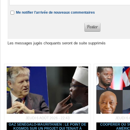
Me notifier l'arrivée de nouveaux commentaires
Les messages jugés choquants seront de suite supprimés
Dans la même rubrique :
JEUDI 6 AOÛT 2026 - 22:43
JEUDI 6 
GAZ SÉNÉGALO-MAURITANIEN : LE POINT DE
COOPÉRER OU SU
KOSMOS SUR UN PROJET QUI TENAIT À
AMÉRIC