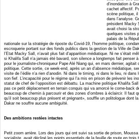
d’inondation à Gra
cachet affectif. P
scène politique, il
dans l’analyse. G
président Macky S
avait choisi la st
quelques visites p
palais de la Répub
nationale sur la stratégie de riposte du Covid-19, l’homme politique, cond
escroquerie portant sur des fonds publics dans la gestion de la Ville de Dak
l’Etat Macky Sall, n’avait plus fait d’apparition médiatique. Ni ne s’était mê
si Khalifa Sall n’a jamais été bavard, son silence a longtemps fait penser 
pour le journaliste-chroniqueur Pape Alé Niang qui, en mars dernier, agitait d
politique. Cette sortie, ce week-end, après un an d’absence médiatique, se
visite de l’édile n’a rien d’anodin. Ni dans le timing, ni dans le lieu, ni dan
son fief. L’incapacité pour le régime qui l’a mis en prison de prévenir les 
statut de chef de l’opposition est débattu. La machine politique Khalifa Sall
pas ce petit déplacement en terrain conquis qui va amorcé le come-back de 
beaucoup de chemin à parcourir et des zones d’ombres à éclaircir. Il faut qu’
qu’il soit beaucoup plus présent et prégnant», souffle un politologue dont l
Dakar ne souffre aucune ambiguïté.
Des ambitions restées intactes
Petit zoom arrière. Lors des jours qui ont suivi sa sortie de prison, Moussa 
socialiste, avait décliné les points essentiels de la feuille de route en trois