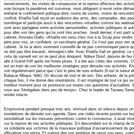
remerciements, les visites de compassion et la reprise effective des activ
voie lorsque la pandémie est survenue, nous obligeant à revoir notre déma
entrainé le confinement politique donc moins de visites, moins de rencontres 
confiné, Khalifa Sall reçoit en audience des amis, des camarades, des paren
numérique et participe aussi à des rencontres virtuelles comme les webinair
sont ainsi partagées entre activités personnelles, activités politiques et autr
pour aller voir des gens qui lui sont très proches. Jeudi dernier, il est parti
cabinet, Aminata Diallo. «Khalifa est venu chez moi à la Sicap pour rendre 
père pour moi, un confident, un secrétaire général. Ce n’est pas pour rien qu
cabinet. Je lui ai alors vivement conseillé de ne pas communiquer parce que
ne doit pas être bavard», témoigne-t-elle. Avec Khalifa Sall en général, ce s
celui de samedi est on ne peut plus éloquent. Ndèye Diouf, épouse de feu
allé à Grand-Yoff après les fortes pluies. Il a été aux côtés des sinistrés
est en train de voir les meilleures stratégies pour dérouler nos activités. Kha
voit régulièrement parce que c’est le père de mes enfants (Il est le tuteur
Babacar Mbaye, Ndlr). On discute de tout et de rien. Des enfants, de la pol
chaque fois, il me donne des orientations. Il est imprégné de tout ce qui se
meilleur moment pour se prononcer sur toutes ces questions d’actualités. Il
vous aux Sénégalais dans peu de temps». Chez le leader de Taxawu Senegaa
restée intacte.
Emprisonné pendant presque trois ans, emmuré dans un silence depuis un an
inondations de dérouler son agenda. Dans une vidéo récente postée sur les
sensibilisait sur les mesures préventives contre le coronavirus, il avait min
sur la reprise de ses activités politiques. En descendant sur le champ de ba
sa solidarité aux victimes de la mauvaise politique d’assainissement du g
officialiser son retour. Et surtout dire son ambition de servir son pays, c