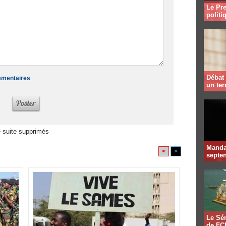
Le Pre
politi
Débat 
ommentaires
un te
 suite supprimés
Mandat
<
>
septen
Le Sén
de FCF