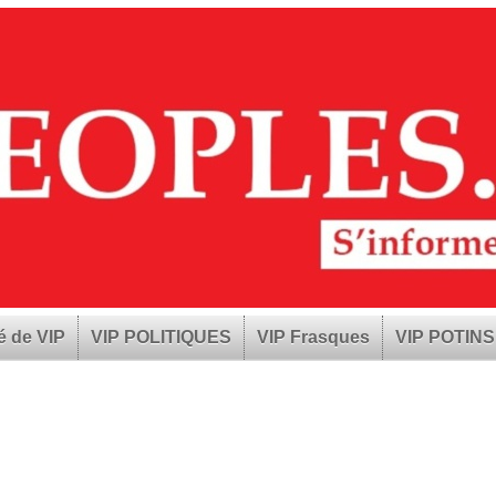
é de VIP
VIP POLITIQUES
VIP Frasques
VIP POTINS