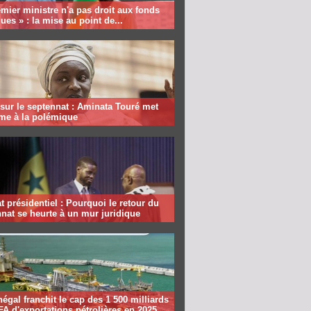
mier ministre n'a pas droit aux fonds
ques » : la mise au point de...
sur le septennat : Aminata Touré met
rme à la polémique
 présidentiel : Pourquoi le retour du
nat se heurte à un mur juridique
égal franchit le cap des 1 500 milliards
A d'exportations pétrolières en 2025