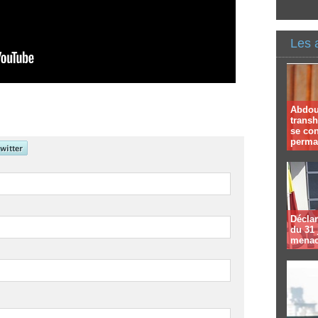
Les 
Abdoul
trans
se co
perma
Déclar
du 31 
menac