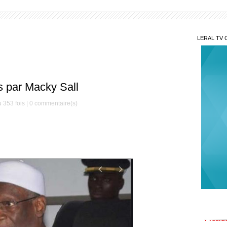
LERAL TV 
s par Macky Sall
 353 fois |
0
commentaire(s)
Le S
Préside
Méde
saison
contre