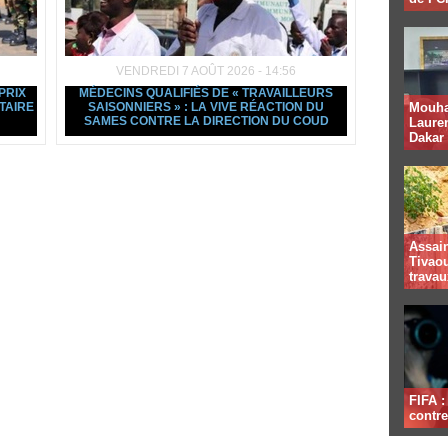
VENDREDI 7 AOÛT 2026 - 14:56
PRIX
MÉDECINS QUALIFIÉS DE « TRAVAILLEURS
TAIRE
SAISONNIERS » : LA VIVE RÉACTION DU
Mouha
SAMES CONTRE LA DIRECTION DU COUD
Lauren
Dakar
Assai
Tivaou
travau
FIFA 
contre