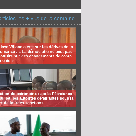
articles les + vus de la semaine
aye Wilane alerte sur les dérives de la
humance : « La démocratie ne peut pas
nstruire sur des changements de camp
nents »
ation de patrimoine : après l’échéance
juillet, les autorités défaillantes sous la
e de lourdes sanctions