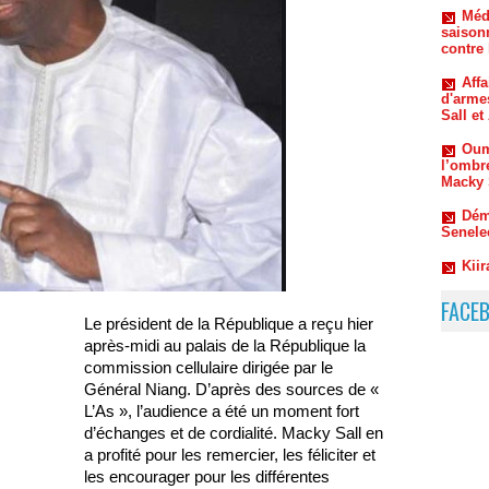
Aff
d'arme
Sall e
Oum
l’ombr
Macky 
Dém
Senele
Kiir
commen
FACE
Le président de la République a reçu hier
après-midi au palais de la République la
commission cellulaire dirigée par le
Général Niang. D’après des sources de «
L’As », l’audience a été un moment fort
d’échanges et de cordialité. Macky Sall en
a profité pour les remercier, les féliciter et
les encourager pour les différentes