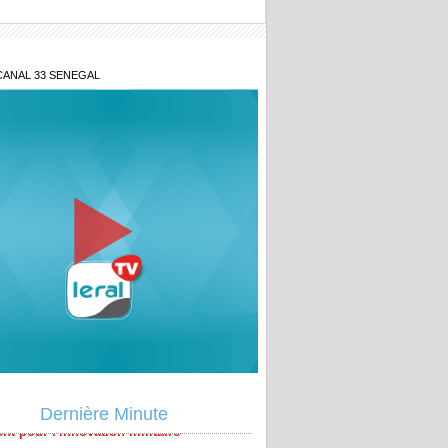
CANAL 33 SENEGAL
énégal lance la 2ᵉ édition du Prix du
nt pour l'innovation militaire
cins qualifiés de « travailleurs
Dernière Minute
niers » : La vive réaction du SAMES
 la direction du COUD