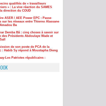
aire ASER / AEE Power EPC : Passe
s sur les réseaux entre Thierno Alassane
t Amadou Ba
ar Demba Bâ : cinq choses à savoir sur
e des Présidents Abdoulaye Wade et
Sall
ission de son poste de PCA de la
c : Habib Sy répond à Moustapha Dieng
aay-Les Patriotes républicains :
t Diomaye Faye a recruté Bara Gaye
BOOK