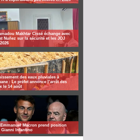
madou Makhtar Cissé échange avec
t Nuñez sur la sécurité et les JOJ
 2026
nissement des eaux pluviales à
ane : Le préfet annonce l’arrêt des
x le 14 août
: Emmanuel Macron prend position
 Gianni Infantino