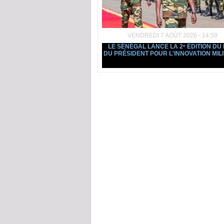
VENDREDI 7 AOÛT 2026 - 14:59
LE SÉNÉGAL LANCE LA 2ᵉ ÉDITION DU 
DU PRÉSIDENT POUR L'INNOVATION MILI