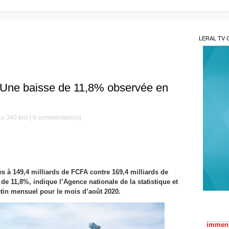
LERAL TV 
: Une baisse de 11,8% observée en
u 340 fois |
0
commentaire(s)
s à 149,4 milliards de FCFA contre 169,4 milliards de
e 11,8%, indique l’Agence nationale de la statistique et
Ni 
tin mensuel pour le mois d’août 2020.
immens
Financi
Fifa
crise 