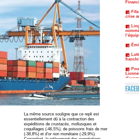
Lin
nommé 
l’équip
Émi
Lutt
franchi
Pou
Lionne
d'exem
FACE
La même source souligne que ce repli est
essentiellement dû à la contraction des
expéditions de crustacés, mollusques et
coquillages (-46,5%), de poissons frais de mer
(-38,8%) et d’or non monétaire (-29,9%).
Cependant, le relèvement des exportations