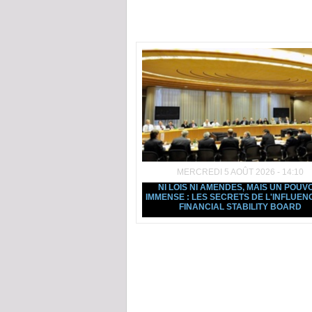
Dans la même rubrique :
MERCREDI 5 AOÛT 2026 - 14:10
NI LOIS NI AMENDES, MAIS UN POUV
IMMENSE : LES SECRETS DE L'INFLUEN
FINANCIAL STABILITY BOARD