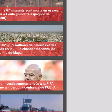
ins 67 migrants sont morts en essayant
er à Ceuta (ministre espagnol de
ieur)
2026] 6,5 millions de pèlerins et des
rds en jeu : Le chantier méconnu de
nomie du Magal
 d’investissements privés à la FIFA :
ino a « perdu la confiance de l’UEFA »