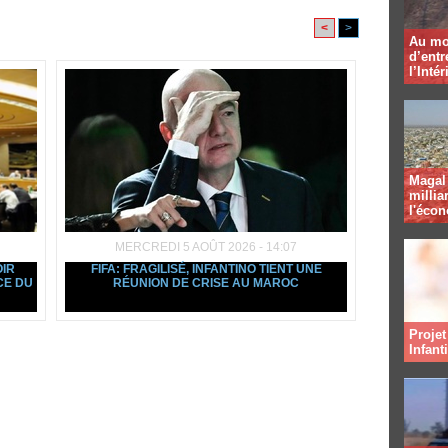
<
>
Au mo
d’entr
l’Intér
Magal 
millia
l'éco
MERCREDI 5 AOÛT 2026 - 14:07
OIR
FIFA: FRAGILISÉ, INFANTINO TIENT UNE
CE DU
RÉUNION DE CRISE AU MAROC
Projet
Infant