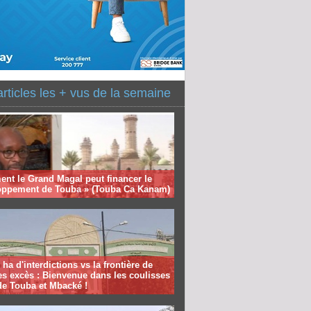
articles les + vus de la semaine
nt le Grand Magal peut financer le
oppement de Touba » (Touba Ca Kanam)
 ha d'interdictions vs la frontière de
es excès : Bienvenue dans les coulisses
de Touba et Mbacké !