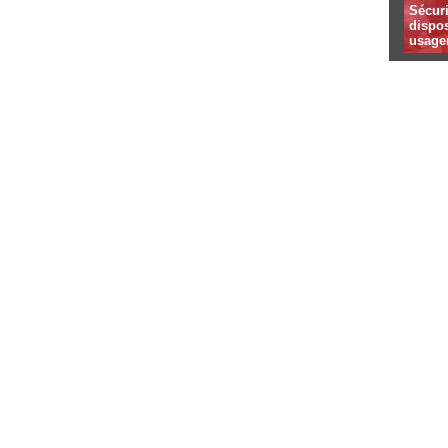
Sécuri
dispos
usager