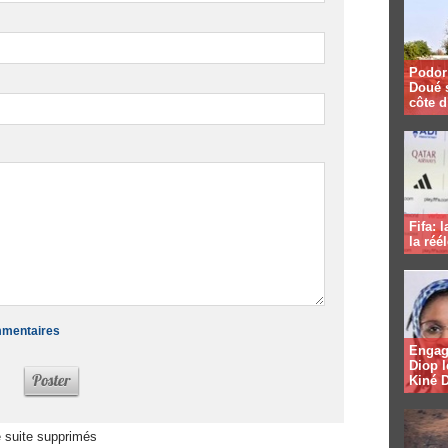
Podor 
Doué 
côte d
Fifa: 
la réé
ommentaires
Engag
Diop l
Kiné 
 suite supprimés