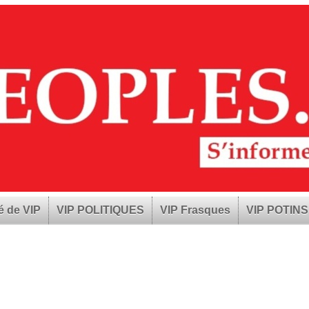
é de VIP
VIP POLITIQUES
VIP Frasques
VIP POTINS