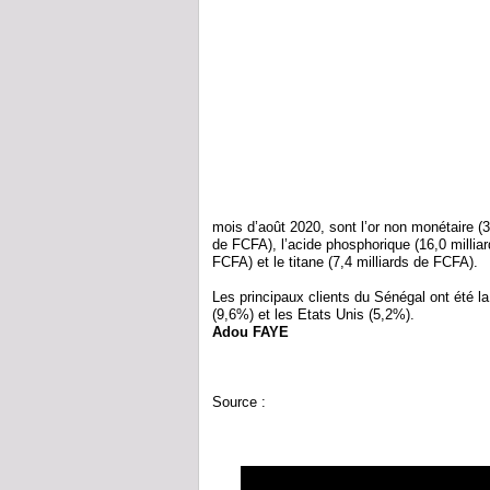
mois d’août 2020, sont l’or non monétaire (37
de FCFA), l’acide phosphorique (16,0 milliar
FCFA) et le titane (7,4 milliards de FCFA).
Les principaux clients du Sénégal ont été la
(9,6%) et les Etats Unis (5,2%).
Adou FAYE
Source :
https://www.lejecos.com/Exportati