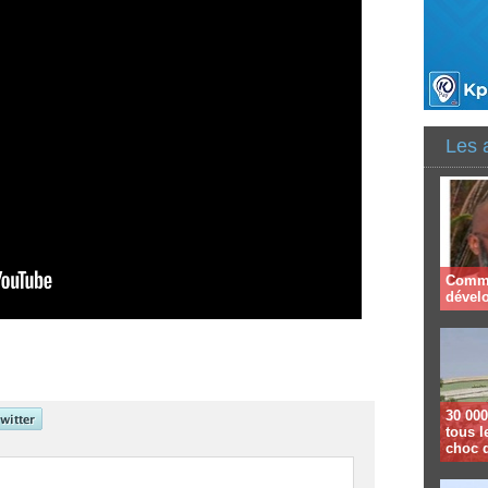
Les 
Comme
dével
30 000
tous l
choc 