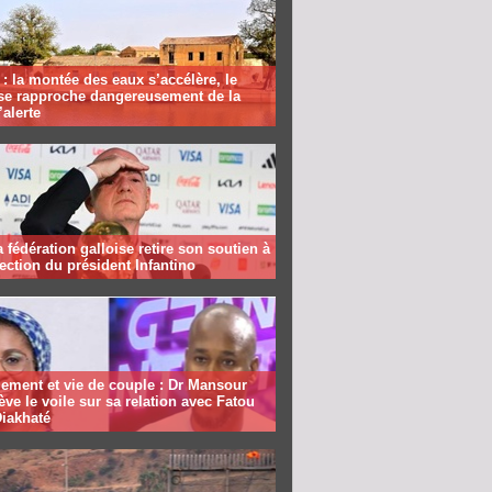
: la montée des eaux s’accélère, le
se rapproche dangereusement de la
’alerte
la fédération galloise retire son soutien à
lection du président Infantino
ement et vie de couple : Dr Mansour
ève le voile sur sa relation avec Fatou
Diakhaté