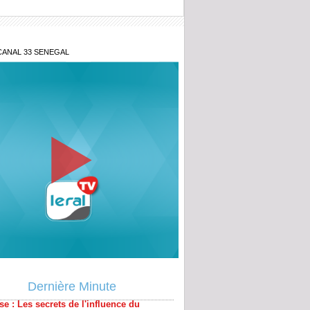
CANAL 33 SENEGAL
lois ni amendes, mais un pouvoir
e : Les secrets de l'influence du
al Stability Board
Dernière Minute
: fragilisé, Infantino tient une réunion de
au Maroc