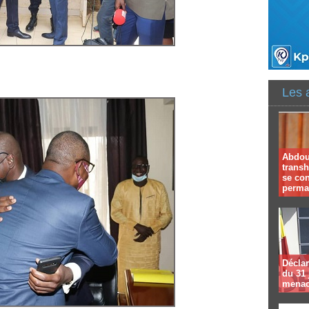
Les 
Abdoul
trans
se co
perma
Déclar
du 31 
menac