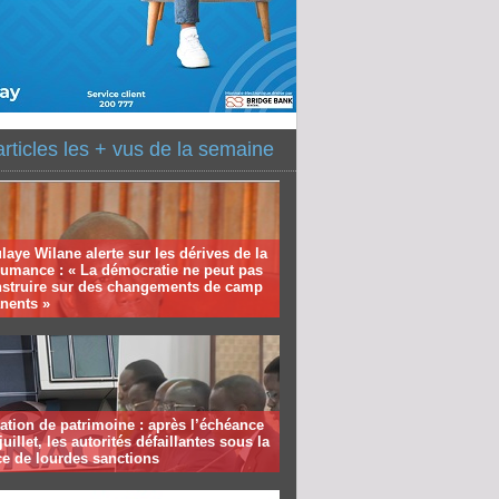
articles les + vus de la semaine
aye Wilane alerte sur les dérives de la
humance : « La démocratie ne peut pas
nstruire sur des changements de camp
nents »
ation de patrimoine : après l’échéance
juillet, les autorités défaillantes sous la
e de lourdes sanctions