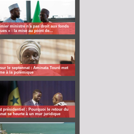
mier ministre n'a pas droit aux fonds
ques » : la mise au point de...
sur le septennat : Aminata Touré met
rme à la polémique
 présidentiel : Pourquoi le retour du
nat se heurte à un mur juridique