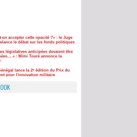
-on accepter cette opacité ?» : le Juge
lance le débat sur les fonds politiques
es législatives anticipées devaient être
sées… » : Mimi Touré annonce la
r
énégal lance la 2ᵉ édition du Prix du
nt pour l'innovation militaire
cins qualifiés de « travailleurs
niers » : La vive réaction du SAMES
 la direction du COUD
aire ASER / AEE Power EPC : Passe
s sur les réseaux entre Thierno Alassane
BOOK
t Amadou Ba
ar Demba Bâ : cinq choses à savoir sur
e des Présidents Abdoulaye Wade et
Sall