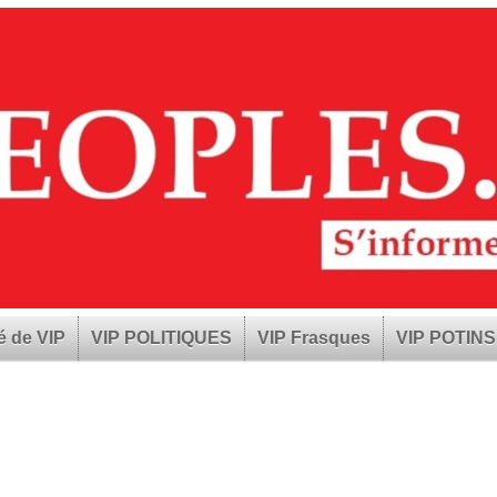
é de VIP
VIP POLITIQUES
VIP Frasques
VIP POTINS