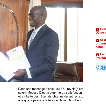
Peut
Dème re
Si d
organi
couleu
Le S
Préside
Méde
saison
contre
Aff
d'arme
FACE
Sall e
Oum
l’ombr
Macky 
Dans son message d’adieu ou d’au revoir (c’est
selon) Moussa Diop, a exprimé sa satisfaction
et sa fierté des résultats obtenus durant les six
ans qu’il a passé à la tête de Dakar Dem Dikk.