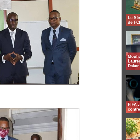
Le Sén
de FCF
Mouha
Lauren
Dakar
FIFA 
contre