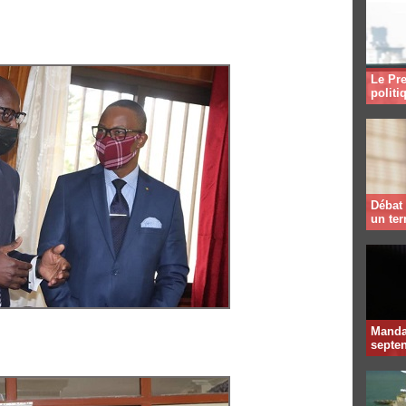
Le Pre
politi
Débat 
un te
Mandat
septen