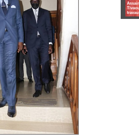
Assai
Tivaou
travau