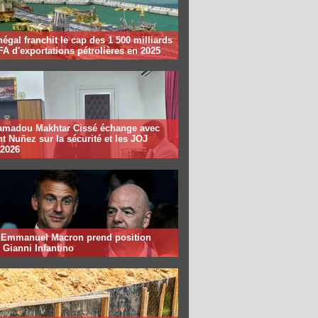
égal franchit le cap des 1 500 milliards
A d'exportations pétrolières en 2025
madou Makhtar Cissé échange avec
t Nuñez sur la sécurité et les JOJ
 2026
: Emmanuel Macron prend position
 Gianni Infantino