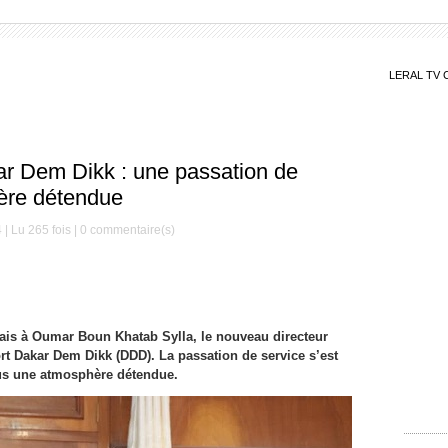
LERAL TV 
ar Dem Dikk : une passation de
ère détendue
| Lu 265 fois |
0
commentaire(s)
lais à Oumar Boun Khatab Sylla, le nouveau directeur
ort Dakar Dem Dikk (DDD). La passation de service s’est
us une atmosphère détendue.