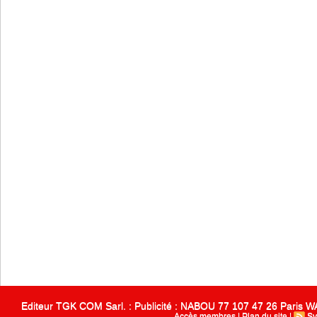
Editeur TGK COM Sarl. : Publicité : NABOU 77 107 47 26 Paris
Accès membres
|
Plan du site
|
Sy