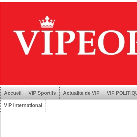
Accueil
VIP Sportifs
Actualité de VIP
VIP POLITI
VIP International