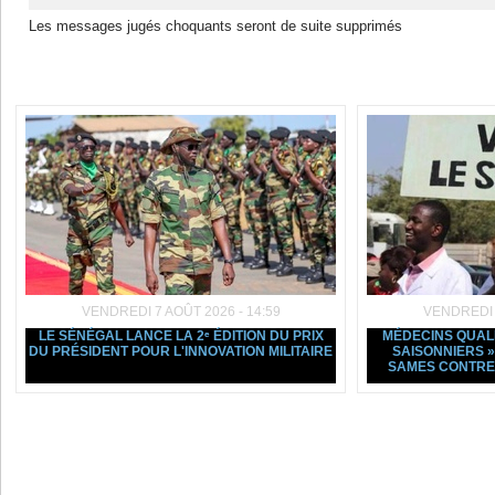
Les messages jugés choquants seront de suite supprimés
Dans la même rubrique :
VENDREDI 7 AOÛT 2026 - 14:59
VENDREDI 7
LE SÉNÉGAL LANCE LA 2ᵉ ÉDITION DU PRIX
MÉDECINS QUALI
DU PRÉSIDENT POUR L'INNOVATION MILITAIRE
SAISONNIERS »
SAMES CONTRE 