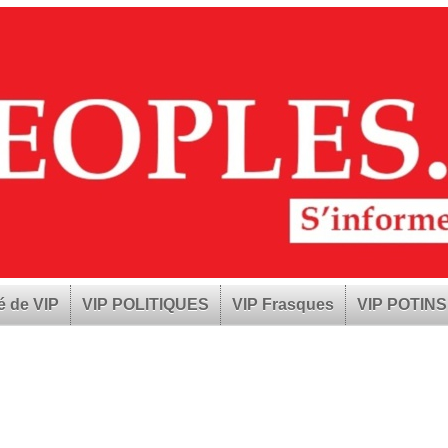
é de VIP
VIP POLITIQUES
VIP Frasques
VIP POTINS