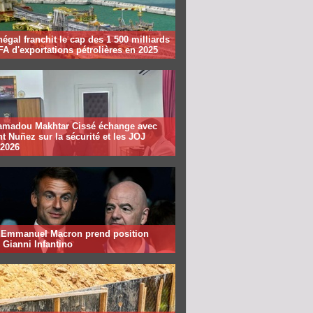
égal franchit le cap des 1 500 milliards
A d'exportations pétrolières en 2025
madou Makhtar Cissé échange avec
t Nuñez sur la sécurité et les JOJ
 2026
: Emmanuel Macron prend position
 Gianni Infantino