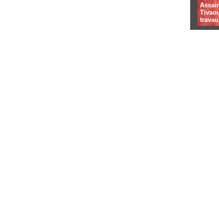
Assai
Tivaou
travau