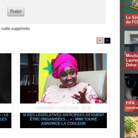
Le Sén
de FCF
 suite supprimés
<
>
Mouha
Lauren
Dakar
FIFA 
contre
VENDREDI 7 AOÛT 2026 - 22:42
: LE
SI DES LÉGISLATIVES ANTICIPÉES DEVAIENT
LES
ÊTRE ORGANISÉES… » : MIMI TOURÉ
ANNONCE LA COULEUR