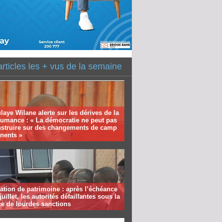
articles les + vus de la semaine
aye Wilane alerte sur les dérives de la
humance : « La démocratie ne peut pas
nstruire sur des changements de camp
nents »
ation de patrimoine : après l’échéance
juillet, les autorités défaillantes sous la
e de lourdes sanctions