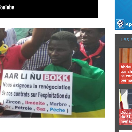
Les 
Abdoul
trans
se co
perma
Déclar
du 31 
menac