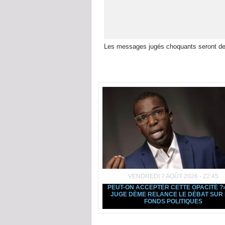
Les messages jugés choquants seront de
Dans la même rubrique :
VENDREDI 7 AOÛT 2026 - 22:45
PEUT-ON ACCEPTER CETTE OPACITÉ ?» 
JUGE DÈME RELANCE LE DÉBAT SUR 
FONDS POLITIQUES