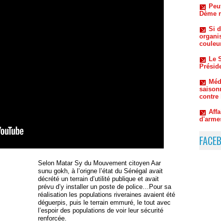
organi
couleu
Le S
Préside
Méde
saison
contre
Aff
d'arme
Sall e
Oum
l’ombr
Macky 
FACE
Selon Matar Sy du Mouvement citoyen Aar
sunu gokh, à l’origne l’état du Sénégal avait
décrété un terrain d’utilité publique et avait
prévu d’y installer un poste de police…Pour sa
réalisation les populations riveraines avaient été
déguerpis, puis le terrain emmuré, le tout avec
l’espoir des populations de voir leur sécurité
renforcée.