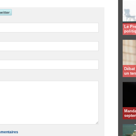
Le Pre
politi
Débat 
un te
Mandat
septen
ommentaires