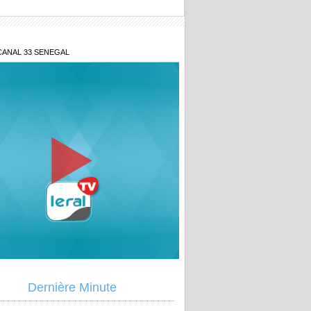
CANAL 33 SENEGAL
-on accepter cette opacité ?» : le Juge
Dernière Minute
lance le débat sur les fonds politiques
es législatives anticipées devaient être