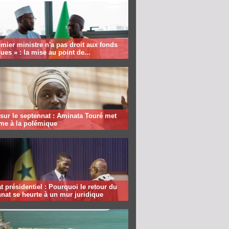
mier ministre n'a pas droit aux fonds
ques » : la mise au point de...
sur le septennat : Aminata Touré met
rme à la polémique
 présidentiel : Pourquoi le retour du
nat se heurte à un mur juridique