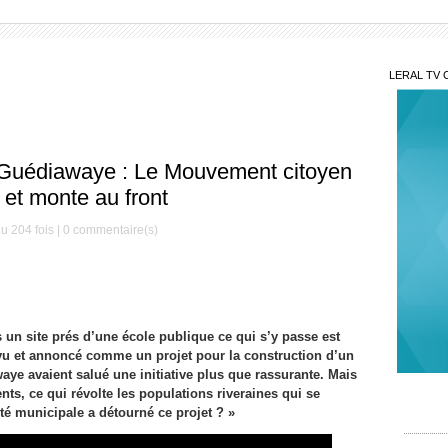
LERAL TV 
 Guédiawaye : Le Mouvement citoyen
 et monte au front
u 204 fois |
0
commentaire(s)
un site prés d’une école publique ce qui s’y passe est
évu et annoncé comme un projet pour la construction d’un
aye avaient salué une initiative plus que rassurante. Mais
nts, ce qui révolte les populations riveraines qui se
Peut
ité municipale a détourné ce projet ? »
Dème re
Si d