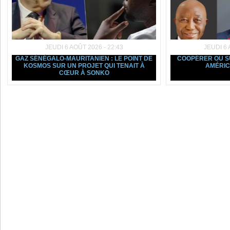
JEUDI 6 AOÛT 2026 - 22:43
JEUDI 6 
GAZ SÉNÉGALO-MAURITANIEN : LE POINT DE
COOPÉRER OU SU
KOSMOS SUR UN PROJET QUI TENAIT À
AMÉRIC
CŒUR À SONKO