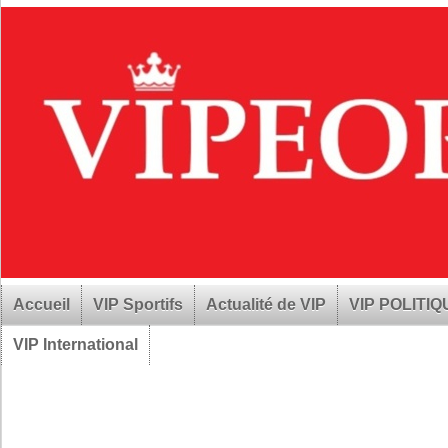
Accueil
VIP Sportifs
Actualité de VIP
VIP POLITI
VIP International