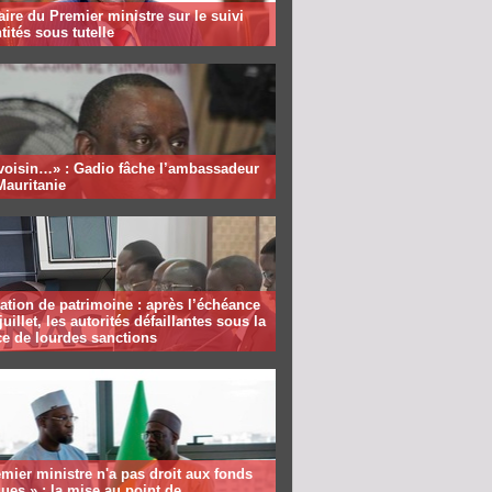
aire du Premier ministre sur le suivi
tités sous tutelle
 voisin…» : Gadio fâche l’ambassadeur
Mauritanie
ation de patrimoine : après l’échéance
juillet, les autorités défaillantes sous la
e de lourdes sanctions
mier ministre n'a pas droit aux fonds
ques » : la mise au point de...