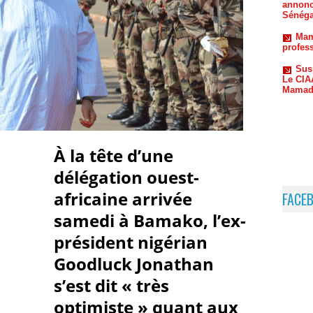
profes
Sus
Le CIAA
Mamado
À la tête d’une
délégation ouest-
africaine arrivée
FACE
samedi à Bamako, l’ex-
président nigérian
Goodluck Jonathan
s’est dit « très
optimiste » quant aux