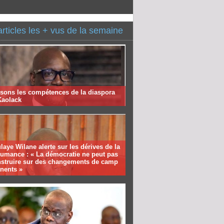
articles les + vus de la semaine
isons les compétences de la diaspora
Kaolack
aye Wilane alerte sur les dérives de la
humance : « La démocratie ne peut pas
nstruire sur des changements de camp
nents »