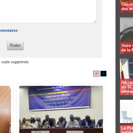
Circul
des en
ommentaires
Votre
de la 
 suite supprimés
<
>
Déclar
du 31 
menac
Le Pre
politi