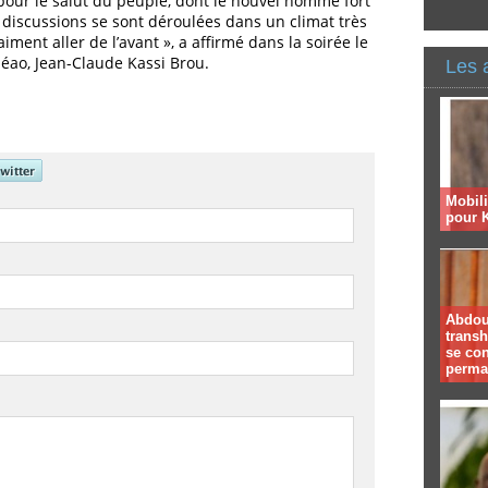
our le salut du peuple, dont le nouvel homme fort
s discussions se sont déroulées dans un climat très
iment aller de l’avant », a affirmé dans la soirée le
éao, Jean-Claude Kassi Brou.
Les 
Mobil
pour 
Abdoul
trans
se co
perma