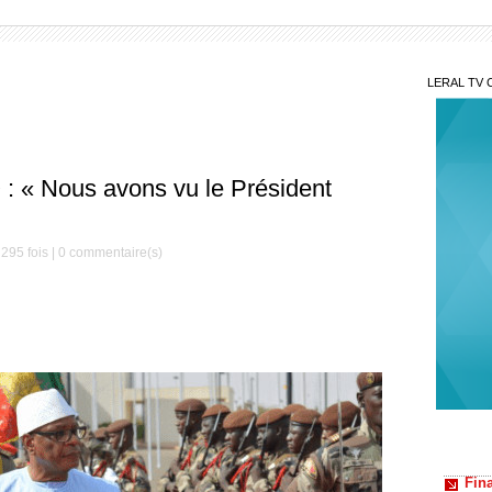
LERAL TV 
: « Nous avons vu le Président
340 
Préside
nouvea
295 fois |
0
commentaire(s)
Élec
concer
électo
Reve
encore
Ibra K
Fin
annonc
Sénéga
Mam