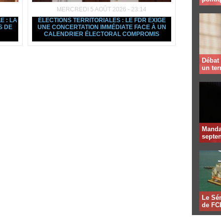
MERCREDI 5 AOÛT 2026 - 23:14
E : LA
ÉLECTIONS TERRITORIALES : LE FDR EXIGE
S DE
UNE CONCERTATION IMMÉDIATE FACE À UN
CALENDRIER ÉLECTORAL COMPROMIS
Débat 
un te
Mandat
septen
Le Sén
de FCF