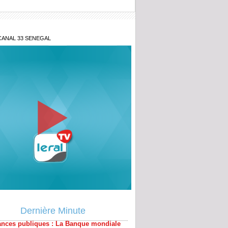
CANAL 33 SENEGAL
milliards de la Banque mondiale : la
nce détaille les contours de ces
ux financements
tions territoriales : le FDR exige une
tation immédiate face à un calendrier
ral compromis
nus pétroliers : « Notre pétrole est
 loin d’être de l’or », estime Mamoudou
ane
ances publiques : La Banque mondiale
e 340 milliards de FCFA en faveur du
l
Dernière Minute
adou Dème – Parcours académique,