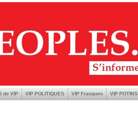
é de VIP
VIP POLITIQUES
VIP Frasques
VIP POTINS