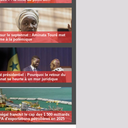
sur le septennat : Aminata Touré met
rme à la polémique
 présidentiel : Pourquoi le retour du
nat se heurte à un mur juridique
égal franchit le cap des 1 500 milliards
A d'exportations pétrolières en 2025