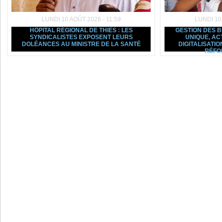
LUNDI 10 AOÛT 2026 - 11:59
LUNDI 10
HÔPITAL RÉGIONAL DE THIÈS : LES
GESTION DES B
SYNDICALISTES EXPOSENT LEURS
UNIQUE, AC
DOLÉANCES AU MINISTRE DE LA SANTÉ
DIGITALISATIO
RÉFO