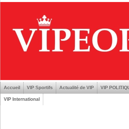
Accueil
VIP Sportifs
Actualité de VIP
VIP POLITI
VIP International