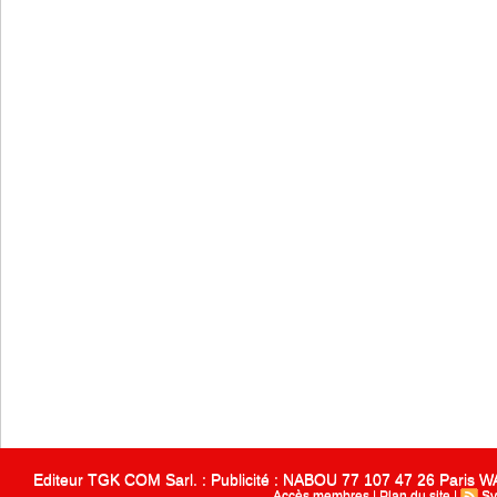
Editeur TGK COM Sarl. : Publicité : NABOU 77 107 47 26 Paris
Accès membres
|
Plan du site
|
Sy