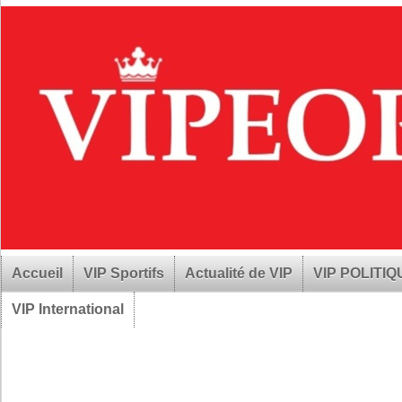
Accueil
VIP Sportifs
Actualité de VIP
VIP POLITI
VIP International