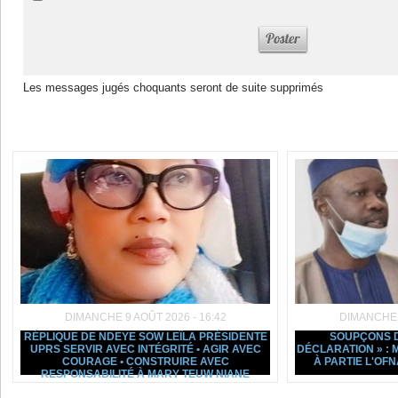
Les messages jugés choquants seront de suite supprimés
Dans la même rubrique :
DIMANCHE 9 AOÛT 2026 - 16:42
DIMANCHE 9
RÉPLIQUE DE NDEYE SOW LEÏLA PRÉSIDENTE
SOUPÇONS D
UPRS SERVIR AVEC INTÉGRITÉ • AGIR AVEC
DÉCLARATION » :
COURAGE • CONSTRUIRE AVEC
À PARTIE L'OF
RESPONSABILITÉ À MARY TEUW NIANE