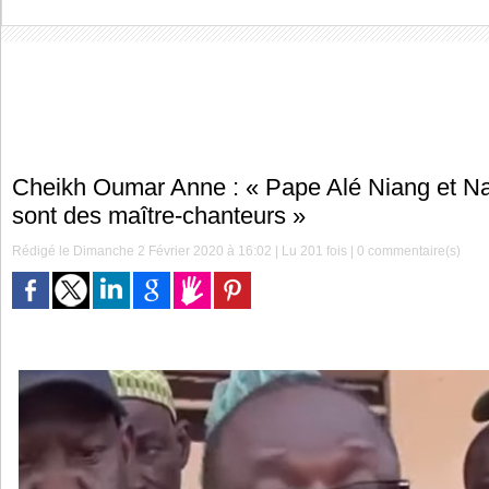
Cheikh Oumar Anne : « Pape Alé Niang et N
sont des maître-chanteurs »
Rédigé le Dimanche 2 Février 2020 à 16:02 | Lu 201 fois |
0
commentaire(s)