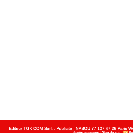
Editeur TGK COM Sarl. : Publicité : NABOU 77 107 47 26 Paris
Accès membres
|
Plan du site
|
Sy