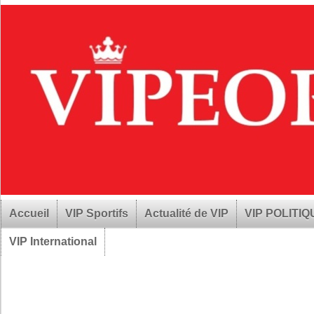
Accueil
VIP Sportifs
Actualité de VIP
VIP POLITI
VIP International