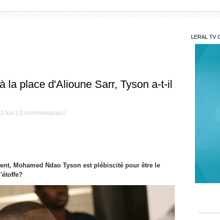
LERAL TV 
a place d'Alioune Sarr, Tyson a-t-il
2 fois |
0
commentaire(s)
ent, Mohamed Ndao Tyson est plébiscité pour être le
'étoffe?
Peut
Dème re
Si d