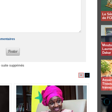
Le Sén
de FCF
ommentaires
Mouha
Lauren
Dakar
 suite supprimés
<
>
Assai
Tivaou
travau