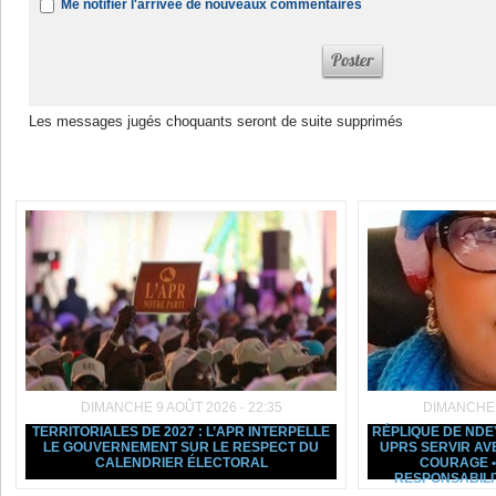
Me notifier l'arrivée de nouveaux commentaires
Les messages jugés choquants seront de suite supprimés
Dans la même rubrique :
DIMANCHE 9 AOÛT 2026 - 22:35
DIMANCHE 9
TERRITORIALES DE 2027 : L’APR INTERPELLE
RÉPLIQUE DE NDE
LE GOUVERNEMENT SUR LE RESPECT DU
UPRS SERVIR AVE
CALENDRIER ÉLECTORAL
COURAGE •
RESPONSABILI