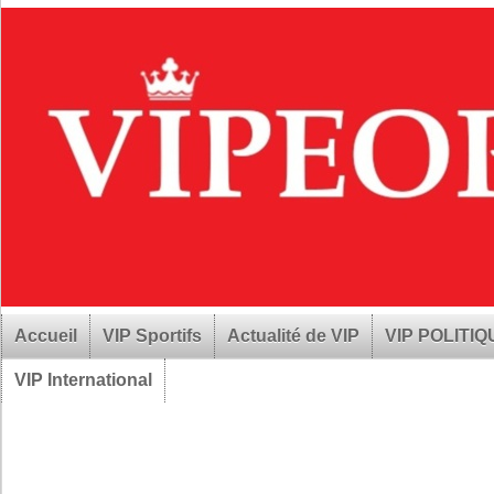
Accueil
VIP Sportifs
Actualité de VIP
VIP POLITI
VIP International