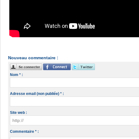
Nouveau commentaire :
Nom * :
Adresse email (non publiée) * :
Site web :
Commentaire * :