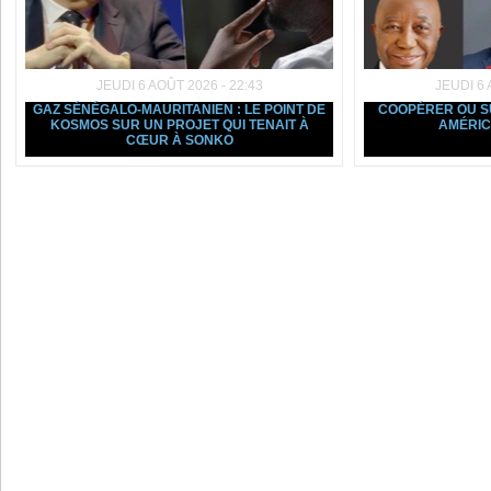
JEUDI 6 AOÛT 2026 - 22:43
JEUDI 6 
GAZ SÉNÉGALO-MAURITANIEN : LE POINT DE
COOPÉRER OU SU
KOSMOS SUR UN PROJET QUI TENAIT À
AMÉRIC
CŒUR À SONKO