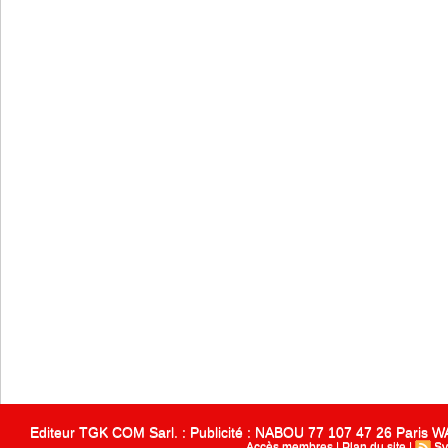
Editeur TGK COM Sarl. : Publicité : NABOU 77 107 47 26 Paris
Accès membres
|
Plan du site
|
Sy