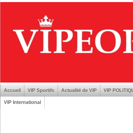
Accueil
VIP Sportifs
Actualité de VIP
VIP POLITI
VIP International