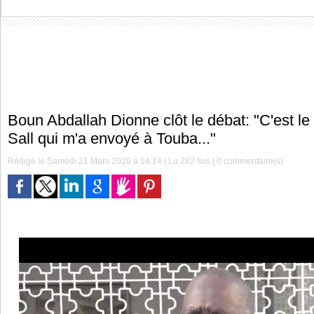
Boun Abdallah Dionne clôt le débat: "C'est l
Sall qui m'a envoyé à Touba..."
Rédigé le Samedi 21 Mars 2020 à 14:14 | Lu 282 fois |
0
commentaire(s)