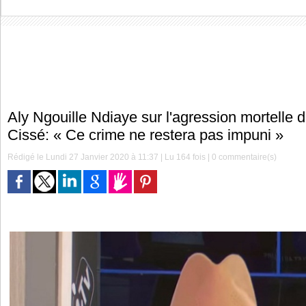
Aly Ngouille Ndiaye sur l'agression mortell
Cissé: « Ce crime ne restera pas impuni »
Rédigé le Lundi 27 Janvier 2020 à 11:37 | Lu 164 fois |
0
commentaire(s)