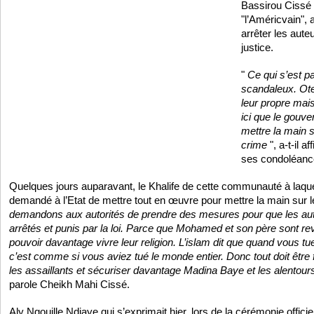
Bassirou Ciss
"l’Américvain", 
arrêter les auteu
justice.
"
Ce qui s’est 
scandaleux. Ote
leur propre mais
ici que le gouve
mettre la main 
crime
", a-t-il a
ses condoléance
Quelques jours auparavant, le Khalife de cette communauté à laquel
demandé à l’Etat de mettre tout en œuvre pour mettre la main sur le
demandons aux autorités de prendre des mesures pour que les aut
arrêtés et punis par la loi. Parce que Mohamed et son père sont r
pouvoir davantage vivre leur religion. L’islam dit que quand vous t
c’est comme si vous aviez tué le monde entier. Donc tout doit être f
les assaillants et sécuriser davantage Madina Baye et les alentour
parole Cheikh Mahi Cissé.
Aly Ngouille Ndiaye qui s’exprimait hier, lors de la cérémonie offici