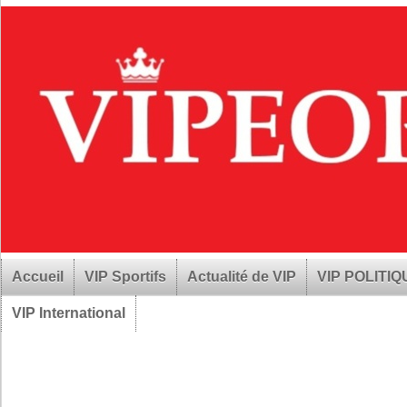
Accueil
VIP Sportifs
Actualité de VIP
VIP POLITI
VIP International