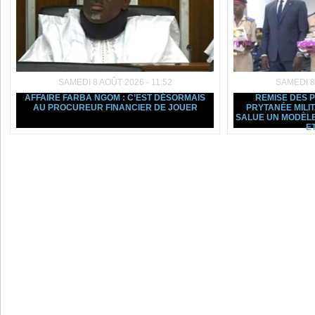
SAMEDI 8 AOÛT 2026 - 11:52
SAMEDI 8
AFFAIRE FARBA NGOM : C’EST DÉSORMAIS
REMISE DES 
AU PROCUREUR FINANCIER DE JOUER
PRYTANÉE MILI
SALUE UN MODÈLE
ET