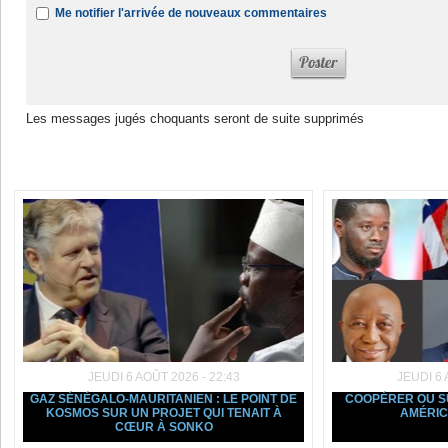
Me notifier l'arrivée de nouveaux commentaires
Les messages jugés choquants seront de suite supprimés
Dans la même rubrique :
JEUDI 6 AOÛT 2026 - 22:43
JEUDI 6 
GAZ SÉNÉGALO-MAURITANIEN : LE POINT DE
COOPÉRER OU SU
KOSMOS SUR UN PROJET QUI TENAIT À
AMÉRIC
CŒUR À SONKO