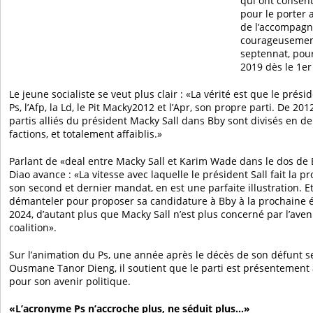
qui ont consent
pour le porter 
de l’accompagn
courageusement
septennat, pour
2019 dès le 1er
Le jeune socialiste se veut plus clair : «La vérité est que le prési
Ps, l’Afp, la Ld, le Pit Macky2012 et l’Apr, son propre parti. De 20
partis alliés du président Macky Sall dans Bby sont divisés en d
factions, et totalement affaiblis.»
Parlant de «deal entre Macky Sall et Karim Wade dans le dos de
Diao avance : «La vitesse avec laquelle le président Sall fait la 
son second et dernier mandat, en est une parfaite illustration. Et 
démanteler pour proposer sa candidature à Bby à la prochaine él
2024, d’autant plus que Macky Sall n’est plus concerné par l’aven
coalition».
Sur l’animation du Ps, une année après le décès de son défunt s
Ousmane Tanor Dieng, il soutient que le parti est présentement 
pour son avenir politique.
«L’acronyme Ps n’accroche plus, ne séduit plus…»