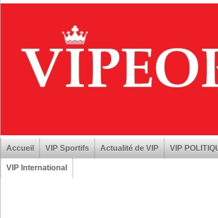
Accueil
VIP Sportifs
Actualité de VIP
VIP POLITI
VIP International