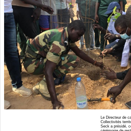
Le Directeur de c
Collectivités terr
Seck a présidé, ce
cérémonie de resti