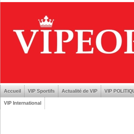
Accueil
VIP Sportifs
Actualité de VIP
VIP POLITI
VIP International