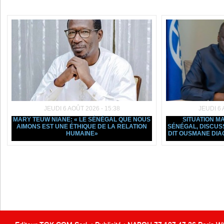
Dans la même rubrique :
JEUDI 6 AOÛT 2026 - 15:38
JEUDI 6 
MARY TEUW NIANE: « LE SÉNÉGAL QUE NOUS
SITUATION 
AIMONS EST UNE ÉTHIQUE DE LA RELATION
SÉNÉGAL, DISCUSSI
HUMAINE»
DIT OUSMANE DIA