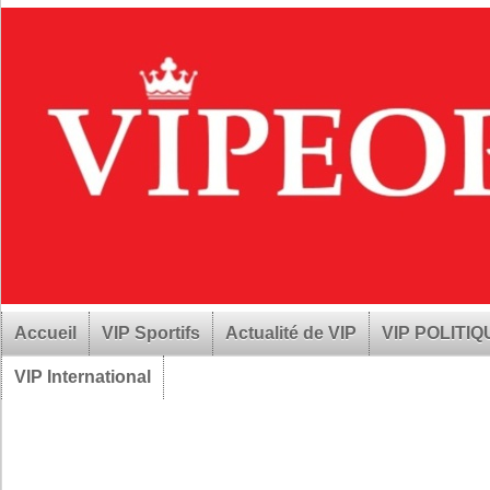
Accueil
VIP Sportifs
Actualité de VIP
VIP POLITI
VIP International