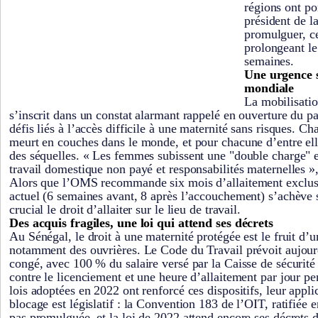
régions ont po
président de l
promulguer, ce
prolongeant le
semaines.
Une urgence s
mondiale
La mobilisat
s’inscrit dans un constat alarmant rappelé en ouverture du p
défis liés à l’accès difficile à une maternité sans risques.
meurt en couches dans le monde, et pour chacune d’entre ell
des séquelles. « Les femmes subissent une "double charge" e
travail domestique non payé et responsabilités maternelles »
Alors que l’OMS recommande six mois d’allaitement exclusi
actuel (6 semaines avant, 8 après l’accouchement) s’achève s
crucial le droit d’allaiter sur le lieu de travail.
Des acquis fragiles, une loi qui attend ses décrets
Au Sénégal, le droit à une maternité protégée est le fruit d’u
notamment des ouvrières. Le Code du Travail prévoit aujou
congé, avec 100 % du salaire versé par la Caisse de sécurité 
contre le licenciement et une heure d’allaitement par jour p
lois adoptées en 2022 ont renforcé ces dispositifs, leur applic
blocage est législatif : la Convention 183 de l’OIT, ratifiée 
pas promulguée, et la loi de 2022 attend encore ses décrets d