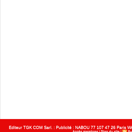
Editeur TGK COM Sarl. : Publicité : NABOU 77 107 47 26 Paris
Accès membres
|
Plan du site
|
Sy