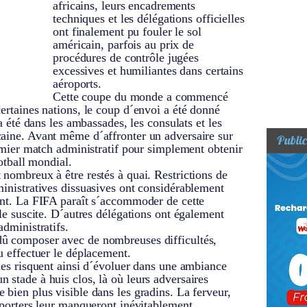
africains, leurs encadrements
techniques et les délégations officielles
ont finalement pu fouler le sol
américain, parfois au prix de
procédures de contrôle jugées
excessives et humiliantes dans certains
aéroports.
Cette coupe du monde a commencé
certaines nations, le coup d´envoi a été donné
´a été dans les ambassades, les consulats et les
caine. Avant même d´affronter un adversaire sur
Public
premier match administratif pour simplement obtenir
ootball mondial.
 nombreux à être restés à quai. Restrictions de
ministratives dissuasives ont considérablement
ment. La FIFA paraît s´accommoder de cette
lle suscite. D´autres délégations ont également
administratifs.
dû composer avec de nombreuses difficultés,
pu effectuer le déplacement.
nnes risquent ainsi d´évoluer dans une ambiance
 stade à huis clos, là où leurs adversaires
 bien plus visible dans les gradins. La ferveur,
upporters leur manqueront inévitablement.