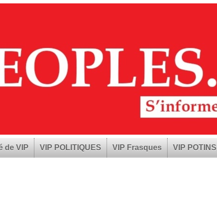
é de VIP
VIP POLITIQUES
VIP Frasques
VIP POTINS