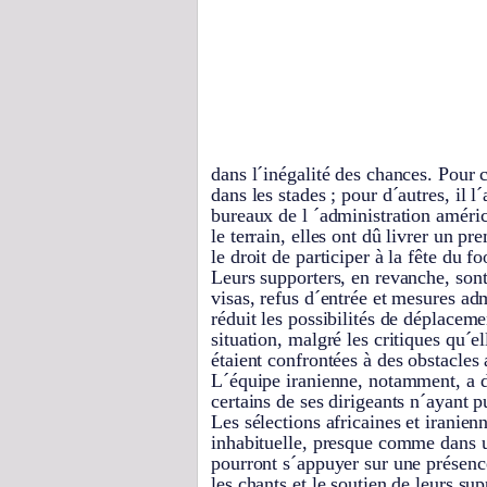
dans l´inégalité des chances. Pour 
dans les stades ; pour d´autres, il l
bureaux de l ´administration améri
le terrain, elles ont dû livrer un 
le droit de participer à la fête du f
Leurs supporters, en revanche, sont
visas, refus d´entrée et mesures ad
réduit les possibilités de déplace
situation, malgré les critiques qu´e
étaient confrontées à des obstacles 
L´équipe iranienne, notamment, a 
certains de ses dirigeants n´ayant 
Les sélections africaines et iranie
inhabituelle, presque comme dans un
pourront s´appuyer sur une présence
les chants et le soutien de leurs s