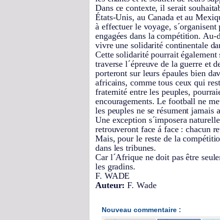
Dans ce contexte, il serait souhait
États-Unis, au Canada et au Mexiqu
à effectuer le voyage, s´organisent
engagées dans la compétition. Au-de
vivre une solidarité continentale da
Cette solidarité pourrait également
traverse l´épreuve de la guerre et 
porteront sur leurs épaules bien da
africains, comme tous ceux qui reste
fraternité entre les peuples, pourra
encouragements. Le football ne met 
les peuples ne se résument jamais a
Une exception s´imposera naturelle
retrouveront face á face : chacun r
Mais, pour le reste de la compétitio
dans les tribunes.
Car l´Afrique ne doit pas être seulem
les gradins.
F. WADE
Auteur:
F. Wade
Nouveau commentaire :