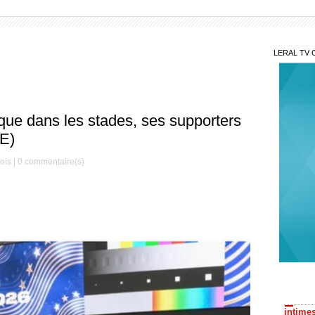
LERAL TV 
rique dans les stades, ses supporters
DE)
ois |
0
commentaire(s)
N’ou
intime
Lim
douani