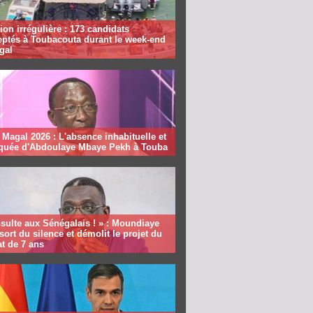
ion irrégulière : 173 candidats
eptés à Toubacouta durant le week-end
gal
Magal 2026 : L'absence inhabituelle et
quée d'Abdoulaye Mbaye Pekh à Touba
sulte aux Sénégalais ! » : Moundiaye
sort du silence et démolit le projet du
t de 7 ans