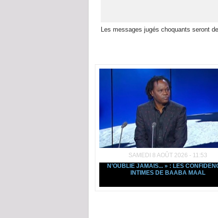
Les messages jugés choquants seront de
Dans la même rubrique :
SAMEDI 8 AOÛT 2026 - 11:53
N’OUBLIE JAMAIS... » : LES CONFIDE
INTIMES DE BAABA MAAL