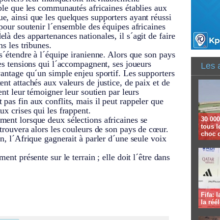
able que les communautés africaines établies aux
e, ainsi que les quelques supporters ayant réussi
 pour soutenir l´ensemble des équipes africaines
là des appartenances nationales, il s´agit de faire
ns les tribunes.
 s´étendre à l´équipe iranienne. Alors que son pays
des tensions qui l´accompagnent, ses joueurs
Les 
vantage qu´un simple enjeu sportif. Les supporters
nt attachés aux valeurs de justice, de paix et de
ient leur témoigner leur soutien par leurs
pas fin aux conflits, mais il peut rappeler que
ux crises qui les frappent.
ment lorsque deux sélections africaines se
30 000
tous l
etrouvera alors les couleurs de son pays de cœur.
choc 
n, l´Afrique gagnerait à parler d´une seule voix
ent présente sur le terrain ; elle doit l´être dans
Fifa: 
la réé