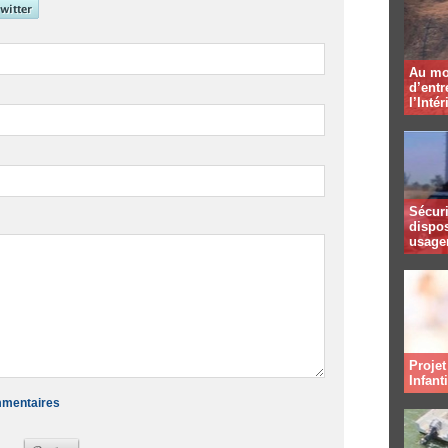
Au mo
d’entr
l’Intér
Sécuri
dispos
usager
Projet
Infant
ommentaires