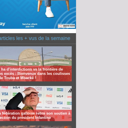
articles les + vus de la semaine
 ha d'interdictions vs la frontière de
es excès : Bienvenue dans les coulisses
de Touba et Mbacké !
la fédération galloise retire son soutien à
lection du président Infantino