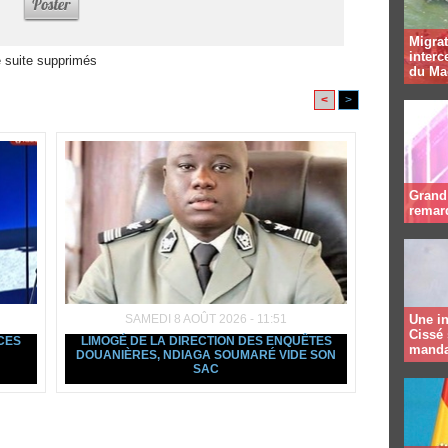
Migrat
interc
 suite supprimés
du Ma
<
>
Grand 
remar
SAMEDI 8 AOÛT 2026 - 11:51
Une in
Cissé 
NCES
LIMOGÉ DE LA DIRECTION DES ENQUÊTES
manda
DOUANIÈRES, NDIAGA SOUMARÉ VIDE SON
SAC