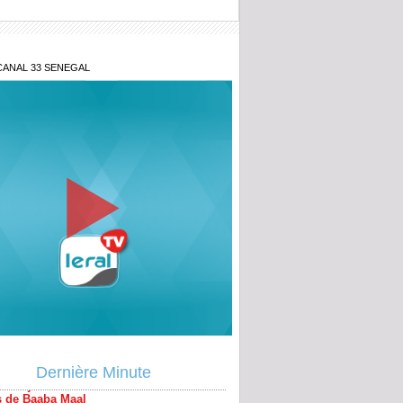
CANAL 33 SENEGAL
blie jamais... » : les confidences
s de Baaba Maal
ogé de la Direction des Enquêtes
Dernière Minute
ères, Ndiaga Soumaré vide son sac