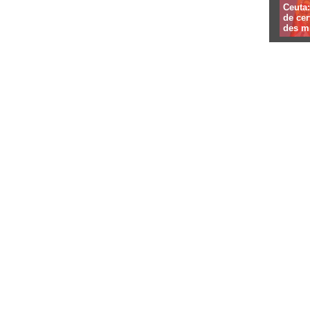
Ceuta:
de cer
des mi