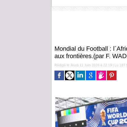
Mondial du Football : l´Af
aux frontières.(par F. WA
Rédigé le Jeudi 11 Juin 2026 à 22:19 | Lu 187 f