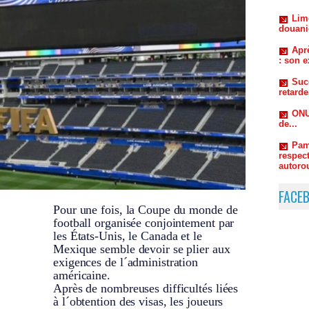
Aprè
: son e
Suc
retard
ONU
de...
Pam
respect
autorou
FACE
Pour une fois, la Coupe du monde de
football organisée conjointement par
les États-Unis, le Canada et le
Mexique semble devoir se plier aux
exigences de l´administration
américaine.
Après de nombreuses difficultés liées
à l´obtention des visas, les joueurs