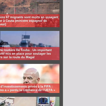
ins 67 migrants sont morts en essayant
er à Ceuta (ministre espagnol de
ieur)
té routière Ila Touba : Un important
itif mis en place pour soulager les
s sur la route du Magal
 d’investissements privés à la FIFA :
ino a « perdu la confiance de l’UEFA »