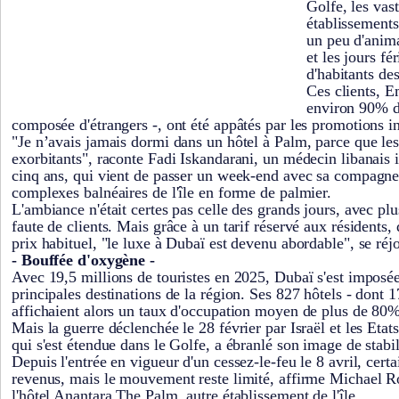
Golfe, les vast
établissements
un peu d'anim
et les jours fér
d'habitants de
Ces clients, Em
environ 90% de
composée d'étrangers -, ont été appâtés par les promotions in
"Je n’avais jamais dormi dans un hôtel à Palm, parce que les
exorbitants", raconte Fadi Iskandarani, un médecin libanais 
cinq ans, qui vient de passer un week-end avec sa compagn
complexes balnéaires de l'île en forme de palmier.
L'ambiance n'était certes pas celle des grands jours, avec pl
faute de clients. Mais grâce à un tarif réservé aux résidents, 
prix habituel, "le luxe à Dubaï est devenu abordable", se réjou
- Bouffée d'oxygène -
Avec 19,5 millions de touristes en 2025, Dubaï s'est impos
principales destinations de la région. Ses 827 hôtels - dont 1
affichaient alors un taux d'occupation moyen de plus de 80%
Mais la guerre déclenchée le 28 février par Israël et les Etats
qui s'est étendue dans le Golfe, a ébranlé son image de stabil
Depuis l'entrée en vigueur d'un cessez-le-feu le 8 avril, certa
revenus, mais le mouvement reste limité, affirme Michael R
l'hôtel Anantara The Palm, autre établissement de l'île.