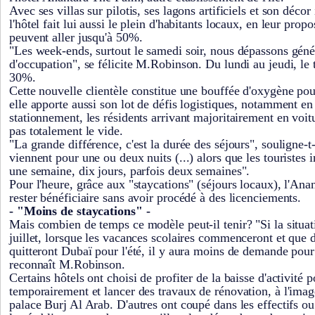
Avec ses villas sur pilotis, ses lagons artificiels et son décor
l'hôtel fait lui aussi le plein d'habitants locaux, en leur prop
peuvent aller jusqu'à 50%.
"Les week-ends, surtout le samedi soir, nous dépassons gén
d'occupation", se félicite M.Robinson. Du lundi au jeudi, le
30%.
Cette nouvelle clientèle constitue une bouffée d'oxygène pou
elle apporte aussi son lot de défis logistiques, notamment en
stationnement, les résidents arrivant majoritairement en voi
pas totalement le vide.
"La grande différence, c'est la durée des séjours", souligne-t-
viennent pour une ou deux nuits (...) alors que les touristes 
une semaine, dix jours, parfois deux semaines".
Pour l'heure, grâce aux "staycations" (séjours locaux), l'An
rester bénéficiaire sans avoir procédé à des licenciements.
- "Moins de staycations" -
Mais combien de temps ce modèle peut-il tenir? "Si la situat
juillet, lorsque les vacances scolaires commenceront et que
quitteront Dubaï pour l'été, il y aura moins de demande pour 
reconnaît M.Robinson.
Certains hôtels ont choisi de profiter de la baisse d'activité 
temporairement et lancer des travaux de rénovation, à l'ima
palace Burj Al Arab. D'autres ont coupé dans les effectifs o