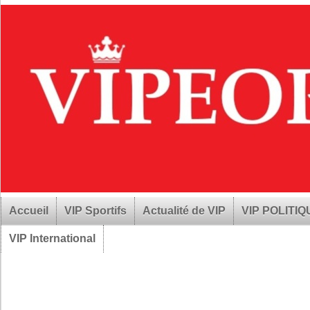
Accueil
VIP Sportifs
Actualité de VIP
VIP POLITI
VIP International