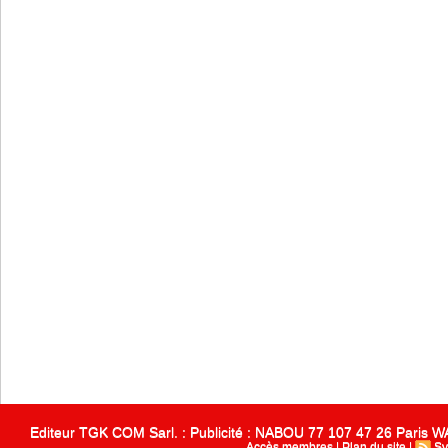
Editeur TGK COM Sarl. : Publicité : NABOU 77 107 47 26 Paris
Accès membres
|
Plan du site
|
Sy