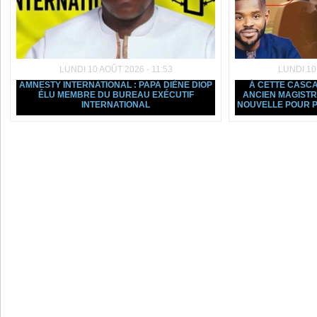
LUNDI 10 AOÛT 2026 - 11:53
LUNDI 10
AMNESTY INTERNATIONAL : PAPA DIÈNE DIOP
À CETTE CASCAD
ÉLU MEMBRE DU BUREAU EXÉCUTIF
ANCIEN MAGIST
INTERNATIONAL
NOUVELLE POUR P