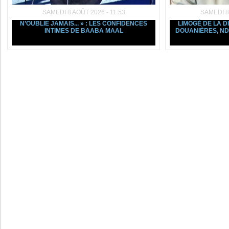
SAMEDI 8 AOÛT 2026 - 11:53
SAMEDI 8
N’OUBLIE JAMAIS... » : LES CONFIDENCES
LIMOGÉ DE LA D
INTIMES DE BAABA MAAL
DOUANIÈRES, ND