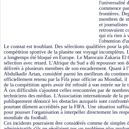
l'universalité 
commence par r
frontières. De
membres de sta
et journalistes
retrouvaient c
qui n'a rien à 
l'obtention d'
Le constat est troublant. Des sélections qualifiées pour la pl
compétition sportive de la planète ont voyagé incomplètes.
a longtemps été bloqué en Europe. Le Marocain Zakaria El O
sélection avec retard. L'Afrique du Sud a dû repousser son d
délivrés à plusieurs membres de son encadrement. Quant à l
Abdulkadir Artan, considéré parmi les meilleurs du continent
officiellement retenu par la Fifa pour officier au Mondial, il
de la compétition après avoir été refoulé à son entrée sur le t
À ces difficultés s'ajoutent celles rencontrées par de nombreu
techniciens des médias. L'Association internationale de la pr
publiquement dénoncé les obstacles auxquels sont confronté
pourtant dûment accrédités par la FIFA. Une situation suff
pour pousser l'organisation à interpeller directement les resp
mondiale du football.
Ces incidents pourraient être considérés comme de simples
administratifs s'ils ne révélaient pas un problème plus profo