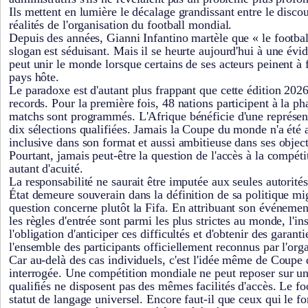
Ils mettent en lumière le décalage grandissant entre le discou
réalités de l'organisation du football mondial.
Depuis des années, Gianni Infantino martèle que « le footbal
slogan est séduisant. Mais il se heurte aujourd'hui à une évid
peut unir le monde lorsque certains de ses acteurs peinent à f
pays hôte.
Le paradoxe est d'autant plus frappant que cette édition 2026
records. Pour la première fois, 48 nations participent à la ph
matchs sont programmés. L'Afrique bénéficie d'une représent
dix sélections qualifiées. Jamais la Coupe du monde n'a été a
inclusive dans son format et aussi ambitieuse dans ses object
Pourtant, jamais peut-être la question de l'accès à la compéti
autant d'acuité.
La responsabilité ne saurait être imputée aux seules autorit
État demeure souverain dans la définition de sa politique mig
question concerne plutôt la Fifa. En attribuant son événeme
les règles d'entrée sont parmi les plus strictes au monde, l'in
l'obligation d'anticiper ces difficultés et d'obtenir des garant
l'ensemble des participants officiellement reconnus par l'orga
Car au-delà des cas individuels, c'est l'idée même de Coupe
interrogée. Une compétition mondiale ne peut reposer sur un
qualifiés ne disposent pas des mêmes facilités d'accès. Le f
statut de langage universel. Encore faut-il que ceux qui le fo