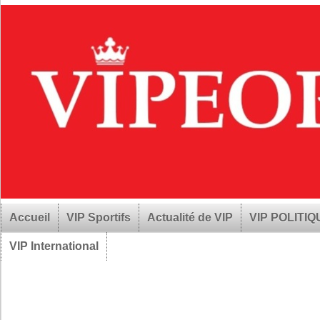
Accueil
VIP Sportifs
Actualité de VIP
VIP POLITI
VIP International