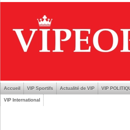
Accueil
VIP Sportifs
Actualité de VIP
VIP POLITI
VIP International