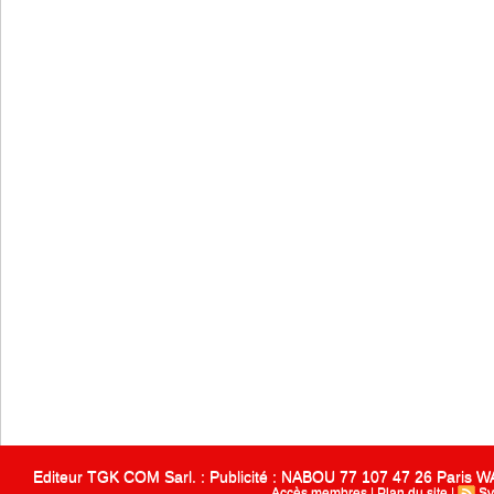
Editeur TGK COM Sarl. : Publicité : NABOU 77 107 47 26 Paris
Accès membres
|
Plan du site
|
Sy