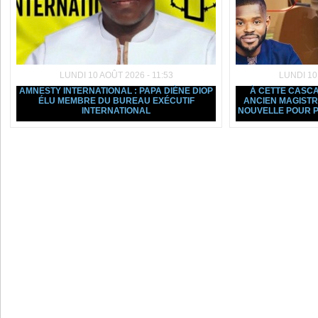
LUNDI 10 AOÛT 2026 - 11:53
LUNDI 10
AMNESTY INTERNATIONAL : PAPA DIÈNE DIOP
À CETTE CASCAD
ÉLU MEMBRE DU BUREAU EXÉCUTIF
ANCIEN MAGIST
INTERNATIONAL
NOUVELLE POUR P