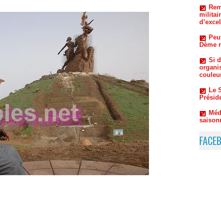
Peut
Dème re
Si d
organi
couleu
Le S
Préside
Méde
saison
contre
FACE