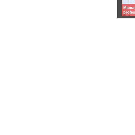
Mamad
profe