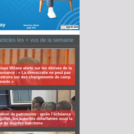
articles les + vus de la semaine
aye Wilane alerte sur les dérives de la
humance : « La démocratie ne peut pas
nstruire sur des changements de camp
nents »
ation de patrimoine : après l’échéance
juillet, les autorités défaillantes sous la
e de lourdes sanctions