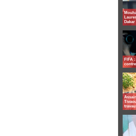
Mouha
Lauren
Dakar
FIFA 
contre
Assai
Tivaou
travau