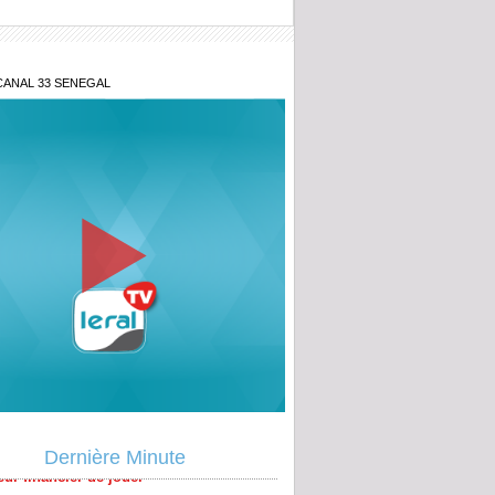
CANAL 33 SENEGAL
aire Farba Ngom : c’est désormais au
ur financier de jouer
ise des prix excellence 2026 Prytanée
Dernière Minute
ire : Yankhoba Diémé salue un modèle
lence scolaire et militaire