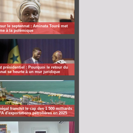
sur le septennat : Aminata Touré met
rme à la polémique
 présidentiel : Pourquoi le retour du
nat se heurte à un mur juridique
égal franchit le cap des 1 500 milliards
A d'exportations pétrolières en 2025