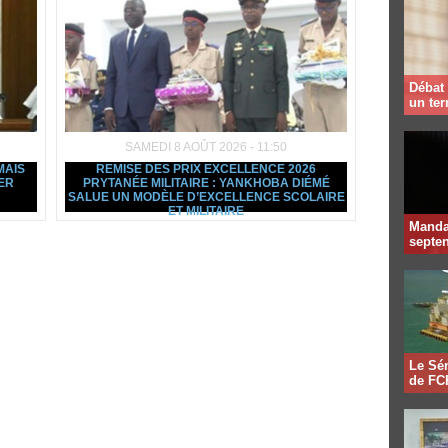
Débat 
un te
SAMEDI 8 AOÛT 2026 - 11:50
MAIS
REMISE DES PRIX EXCELLENCE 2026
ER
PRYTANÉE MILITAIRE : YANKHOBA DIÉMÉ
SALUE UN MODÈLE D’EXCELLENCE SCOLAIRE
ET MILITAIRE
Mandat
septen
Le Sén
de FCF