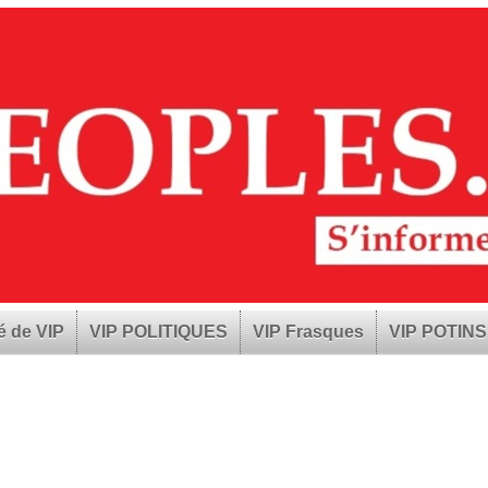
é de VIP
VIP POLITIQUES
VIP Frasques
VIP POTINS