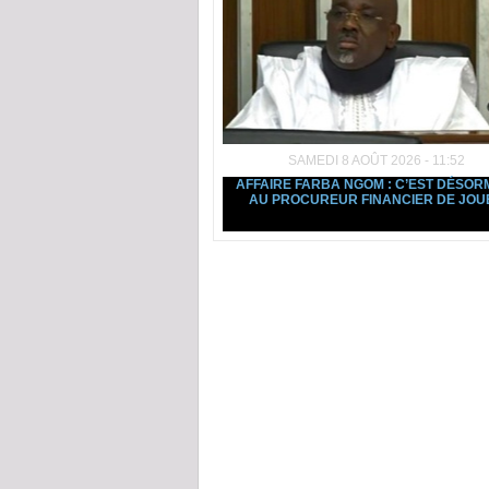
SAMEDI 8 AOÛT 2026 - 11:52
AFFAIRE FARBA NGOM : C’EST DÉSOR
AU PROCUREUR FINANCIER DE JOU