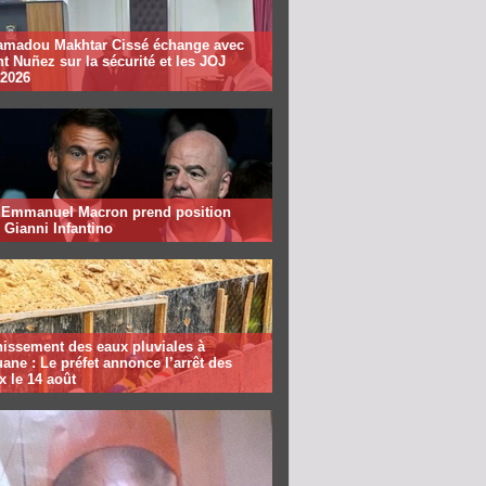
madou Makhtar Cissé échange avec
t Nuñez sur la sécurité et les JOJ
 2026
: Emmanuel Macron prend position
 Gianni Infantino
nissement des eaux pluviales à
ane : Le préfet annonce l’arrêt des
x le 14 août