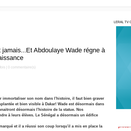
LERAL TV 
jamais...Et Abdoulaye Wade régne à
naissance
fois |
0
commentaire(s)
mmortaliser son nom dans l'histoire, il faut bien graver
mplantée et bien visible à Dakar! Wade est désormais dans
Aff
procure
naitront désormais l'histoire de la statue. Nos
ndre à leurs élèves. Le Sénégal a désormais un édifice
Rem
milita
arqué et il a réussi son coup lorsqu'il a mis en place la
d’excel