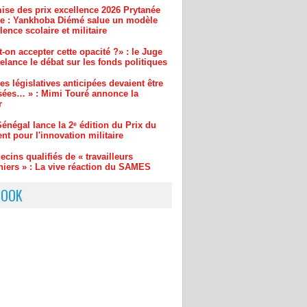
-on accepter cette opacité ?» : le Juge
lance le débat sur les fonds politiques
es législatives anticipées devaient être
sées… » : Mimi Touré annonce la
r
énégal lance la 2ᵉ édition du Prix du
nt pour l'innovation militaire
cins qualifiés de « travailleurs
niers » : La vive réaction du SAMES
 la direction du COUD
BOOK