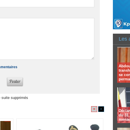
Les 
Abdoul
ommentaires
trans
se co
perma
 suite supprimés
<
>
Déclar
du 31 
menac