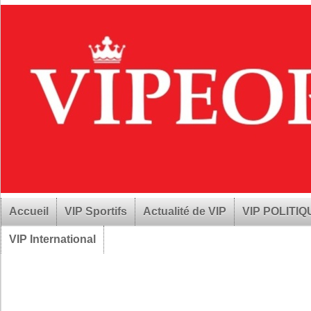
Accueil
VIP Sportifs
Actualité de VIP
VIP POLITI
VIP International