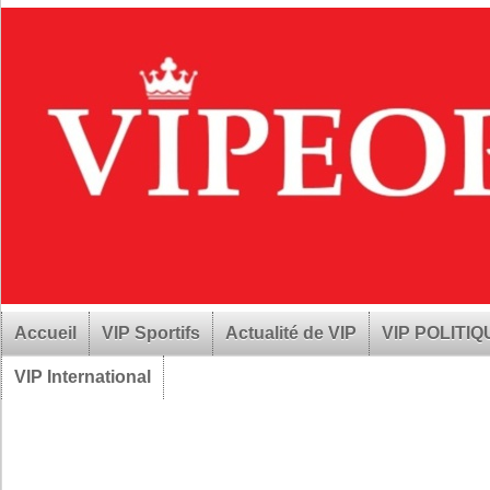
Accueil
VIP Sportifs
Actualité de VIP
VIP POLITI
VIP International