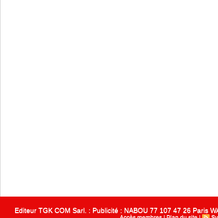
Editeur TGK COM Sarl. : Publicité : NABOU 77 107 47 26 Paris
Accès membres
|
Plan du site
|
Sy