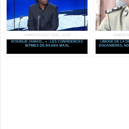
SAMEDI 8 AOÛT 2026 - 11:53
SAMEDI 8
N’OUBLIE JAMAIS... » : LES CONFIDENCES
LIMOGÉ DE LA D
INTIMES DE BAABA MAAL
DOUANIÈRES, ND