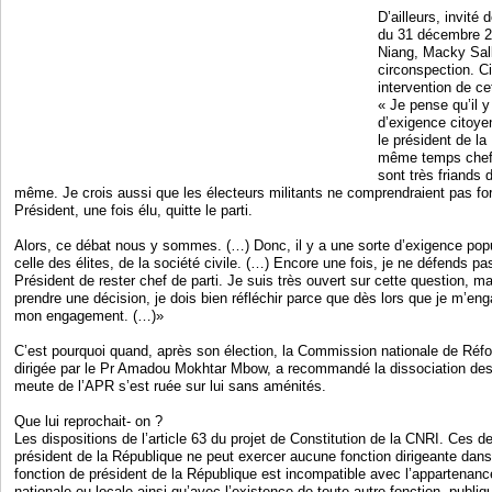
D’ailleurs, invité 
du 31 décembre 2
Niang, Macky Sall
circonspection. C
intervention de cet
« Je pense qu’il 
d’exigence citoye
le président de la
même temps chef d
sont très friands 
même. Je crois aussi que les électeurs militants ne comprendraient pas fo
Président, une fois élu, quitte le parti.
Alors, ce débat nous y sommes. (…) Donc, il y a une sorte d’exigence pop
celle des élites, de la société civile. (…) Encore une fois, je ne défends pa
Président de rester chef de parti. Je suis très ouvert sur cette question, m
prendre une décision, je dois bien réfléchir parce que dès lors que je m’eng
mon engagement. (…)»
C’est pourquoi quand, après son élection, la Commission nationale de Réfo
dirigée par le Pr Amadou Mokhtar Mbow, a recommandé la dissociation des
meute de l’APR s’est ruée sur lui sans aménités.
Que lui reprochait- on ?
Les dispositions de l’article 63 du projet de Constitution de la CNRI. Ces de
président de la République ne peut exercer aucune fonction dirigeante dans u
fonction de président de la République est incompatible avec l’appartenan
nationale ou locale ainsi qu’avec l’existence de toute autre fonction, publiq