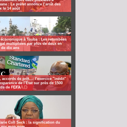
ane : Le préfet annonce l’arrêt des
x le 14 août
économique à Touba : Les retombées
al multipliées par plus de deux en
 de dix ans
, accords de prêt...: l’exercice "inédit"
nsparence de l’État sur près de 1500
ards de FCFA
rie Coll Seck : la signification du
» sur mon nom