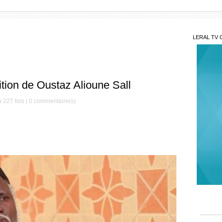
LERAL TV 
tion de Oustaz Alioune Sall
 227 fois |
0
commentaire(s)
Sou
: Madi
Ousma