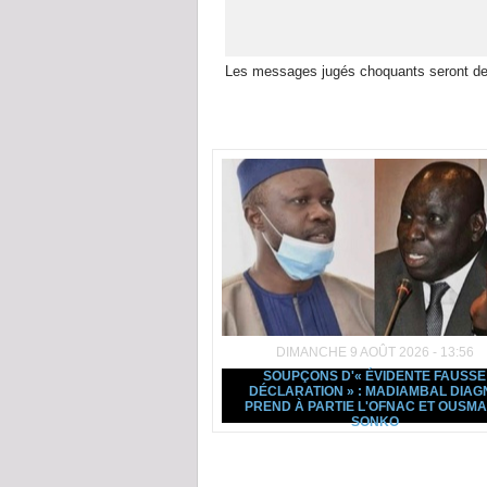
Les messages jugés choquants seront de
Dans la même rubrique :
DIMANCHE 9 AOÛT 2026 - 13:56
SOUPÇONS D'« ÉVIDENTE FAUSSE
DÉCLARATION » : MADIAMBAL DIAG
PREND À PARTIE L'OFNAC ET OUSM
SONKO