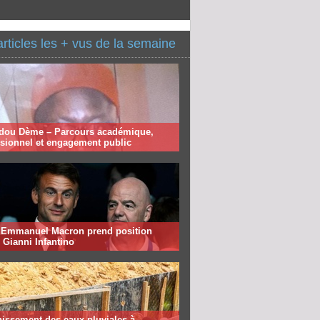
articles les + vus de la semaine
ou Dème – Parcours académique,
ssionnel et engagement public
: Emmanuel Macron prend position
 Gianni Infantino
nissement des eaux pluviales à