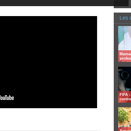
Les 
Mamad
profe
FIFA 
contre
Assai