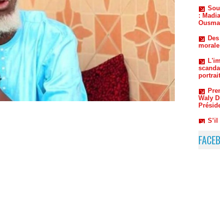
Des
morale
L'im
scanda
portrai
Pre
Waly Di
Présid
S’i
Ousman
Rup
Mimi T
FACE