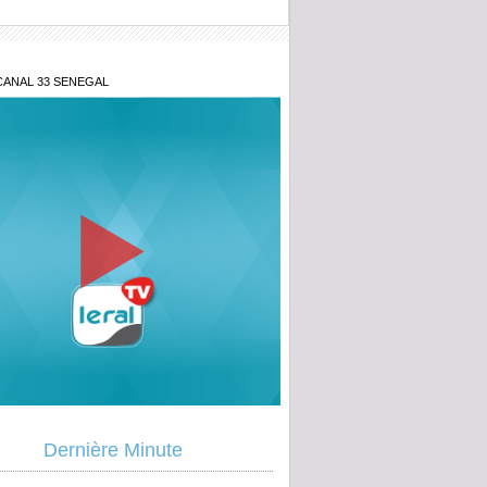
CANAL 33 SENEGAL
pçons d'« évidente fausse déclaration »
Dernière Minute
ambal Diagne prend à partie l'OFNAC et
ne Sonko