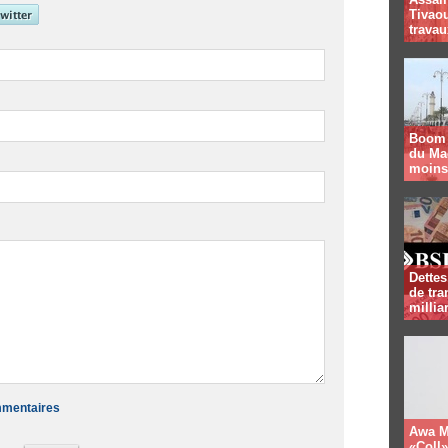
Tivaou
travau
Boom 
du Mag
moins
Dettes
de tra
milli
ommentaires
Awa Ma
«Coll