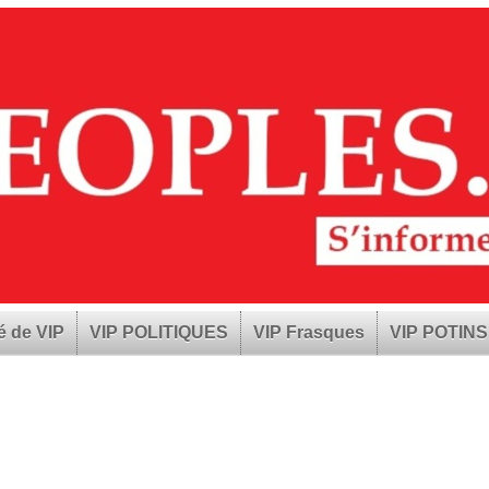
é de VIP
VIP POLITIQUES
VIP Frasques
VIP POTINS