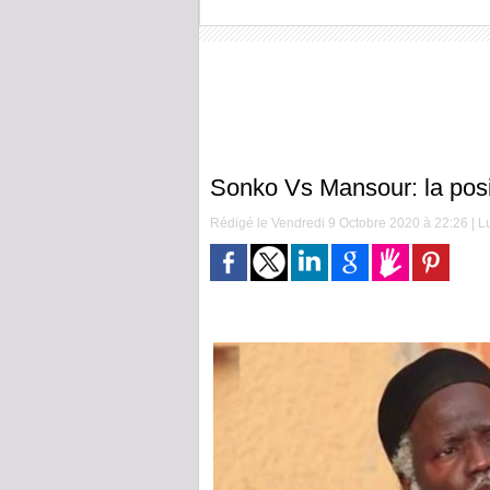
Sonko Vs Mansour: la posi
Rédigé le Vendredi 9 Octobre 2020 à 22:26 | Lu