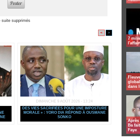
 suite supprimés
<
>
7 mill
l'affa
Fleuv
global
dans 
DIMANCHE 9 AOÛT 2026 - 13:24
DES VIES SACRIFIÉES POUR UNE IMPOSTURE
NE
MORALE » : YORO DIA RÉPOND À OUSMANE
ANE
SONKO
Après 
Ba fa
Faye