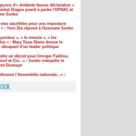
 vies sacrifiées pour une imposture
 » : Yoro Dia répond à Ousmane Sonko
posteur », « le messie », « les
les » : Mary Teuw Niane dresse le
t décapant d'un leader politique
ndre un décret pour limoger Fadilou,
ouf et Cie…» : Sonko interpelle le
ent Diomaye
l dissout l’Assemblée nationale…» :
e Sonko avertit le Pr. Diomaye
ture Sonko – Diomaye : les mots de
ouré
BOOK