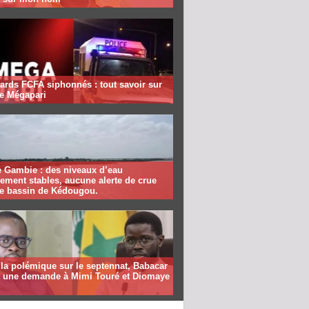
iards FCFA siphonnés : tout savoir sur
ire Mégapari
e Gambie : des niveaux d’eau
ement stables, aucune alerte de crue
le bassin de Kédougou.
la polémique sur le septennat, Babacar
it une demande à Mimi Touré et Diomaye