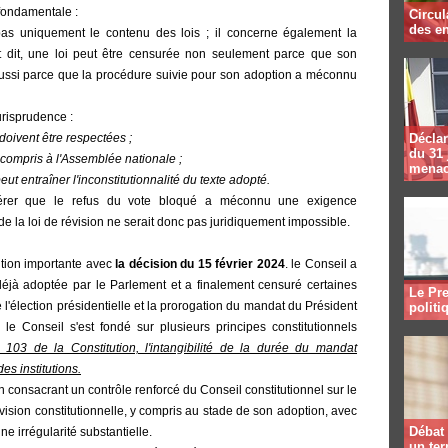
 fondamentale :
Circul
des en
pas uniquement le contenu des lois ; il concerne également la
 dit, une loi peut être censurée non seulement parce que son
 aussi parce que la procédure suivie pour son adoption a méconnu
urisprudence :
doivent être respectées ;
Déclar
du 31 
y compris à l'Assemblée nationale ;
menac
eut entraîner l'inconstitutionnalité du texte adopté.
sidérer que le refus du vote bloqué a méconnu une exigence
de la loi de révision ne serait donc pas juridiquement impossible.
tion importante avec
la décision du 15 février 2024
.
le
Conseil a
 déjà adoptée par le Parlement et a finalement censuré certaines
Le Pre
 l'élection présidentielle et la prorogation du mandat du Président
politi
, le Conseil s'est fondé sur plusieurs principes constitutionnels
le 103 de la Constitution, l'intangibilité de la durée du mandat
des institutions.
 consacrant un contrôle renforcé du Conseil constitutionnel sur le
évision constitutionnelle, y compris au stade de son adoption, avec
Débat 
ne irrégularité substantielle.
un te