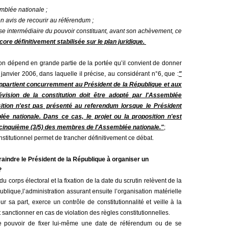
emblée nationale ;
n avis de recourir au référendum ;
e intermédiaire du pouvoir constituant, avant son achèvement, ce
core définitivement stabilisée sur le plan juridique.
ution dépend en grande partie de la portée qu’il convient de donner
 janvier 2006, dans laquelle il précise, au considérant n°6, que
:
"
on appartient concurremment au Président de la République et aux
révision de la constitution doit être adopté par l'Assemblée
position n'est pas présenté au referendum lorsque le Président
ée nationale. Dans ce cas, le projet ou la proposition n'est
is cinquième (3/5) des membres de l'Assemblée nationale."
;
onstitutionnel permet de trancher définitivement ce débat.
aindre le Président de la République à organiser un
?
du corps électoral et la fixation de la date
du scrutin relèvent
de la
ublique,
l’administration assurant ensuite l’organisation matérielle
ur sa part, exerce un contrôle de constitutionnalité et veille à la
t sanctionner en cas de violation des règles constitutionnelles.
le pouvoir de fixer lui-même une date de référendum ou de se