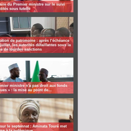
aire du Premier ministre sur le suivi
tités sous tutelle
ation de patrimoine : après l’échéance
juillet, les autorités défaillantes sous la
e de lourdes sanctions
mier ministre n'a pas droit aux fonds
ques » : la mise au point de...
sur le septennat : Aminata Touré met
rme à la polémique