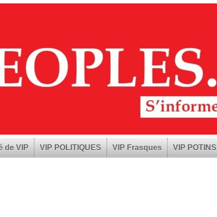
é de VIP
VIP POLITIQUES
VIP Frasques
VIP POTINS