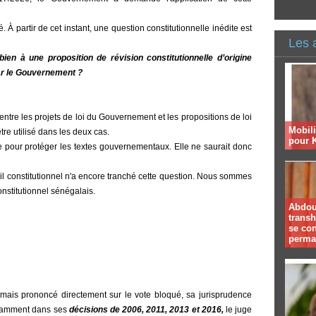
é.
À partir de cet instant, une question constitutionnelle inédite est
Les 
bien à une proposition de révision constitutionnelle d’origine
par le Gouvernement ?
 entre les projets de loi du Gouvernement et les propositions de loi
Mobil
tre utilisé dans les deux cas.
pour 
e pour protéger les textes gouvernementaux. Elle ne saurait donc
l constitutionnel n'a encore tranché cette question. Nous sommes
onstitutionnel sénégalais.
Abdoul
trans
se co
perma
jamais prononcé directement sur le vote bloqué, sa jurisprudence
notamment dans ses
décisions de 2006, 2011, 2013 et 2016,
le juge