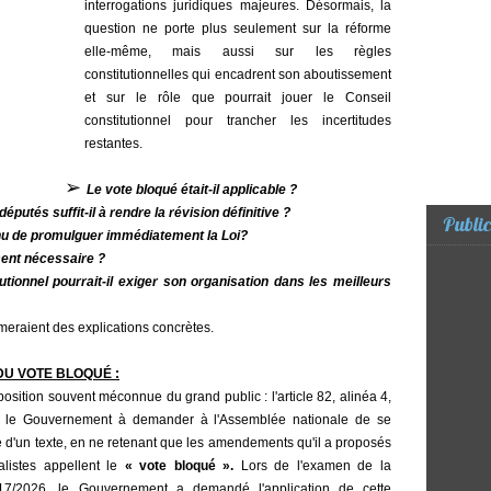
interrogations juridiques majeures. Désormais, la
question ne porte plus seulement sur la réforme
elle-même, mais aussi sur les règles
constitutionnelles qui encadrent son aboutissement
et sur le rôle que pourrait jouer le Conseil
constitutionnel pour trancher les incertitudes
restantes.
➢
Le
vote bloqué était-il applicable
?
éputés suffit-il à rendre la révision définitive ?
Public
tenu de promulguer immédiatement la Loi?
ment nécessaire ?
tutionnel pourrait-il exiger son organisation dans les meilleurs
meraient des explications concrètes.
DU VOTE BLOQUÉ
:
position souvent méconnue du grand public : l'article 82, alinéa 4,
rise le Gouvernement à demander à l'Assemblée nationale de se
e d'un texte, en ne retenant que les amendements qu'il a proposés
alistes appellent le
« vote bloqué ».
Lors de l'examen de la
 n°17/2026, le Gouvernement a demandé l'application de cette