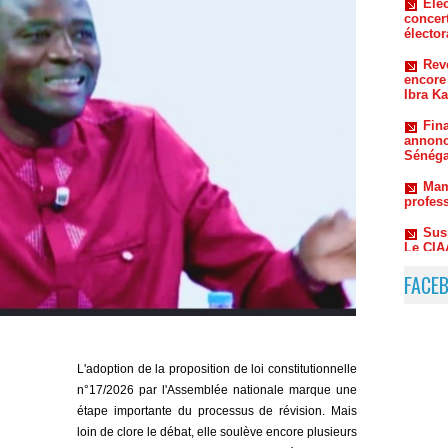
Reve
encore
Ibra K
Fin
annonc
Sénéga
Mam
profes
Sus
Le CIAA
Mamado
FACE
L'adoption de la proposition de loi constitutionnelle
n°17/2026 par l'Assemblée nationale marque une
étape importante du processus de révision. Mais
loin de clore le débat, elle soulève encore plusieurs