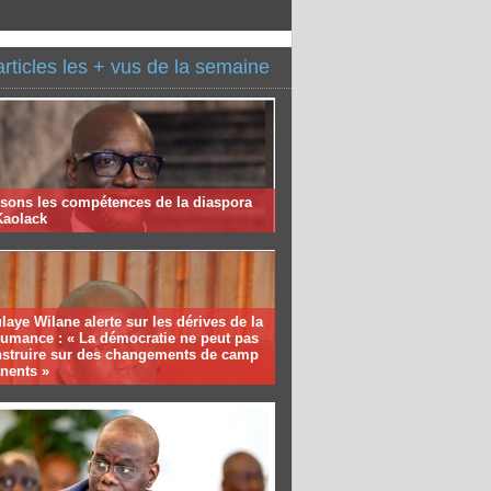
articles les + vus de la semaine
isons les compétences de la diaspora
Kaolack
aye Wilane alerte sur les dérives de la
humance : « La démocratie ne peut pas
nstruire sur des changements de camp
nents »