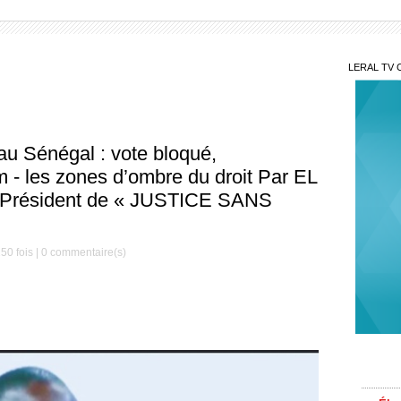
LERAL TV 
 au Sénégal : vote bloqué,
 - les zones d’ombre du droit Par EL
 Président de « JUSTICE SANS
50 fois |
0
commentaire(s)
340 
Préside
nouvea
Élec
concer
électo