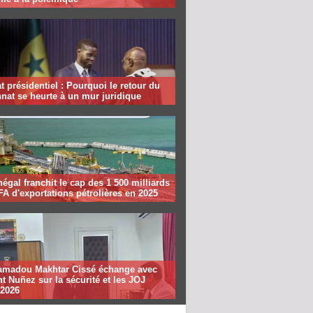
 présidentiel : Pourquoi le retour du
nat se heurte à un mur juridique
égal franchit le cap des 1 500 milliards
A d'exportations pétrolières en 2025
madou Makhtar Cissé échange avec
t Nuñez sur la sécurité et les JOJ
 2026