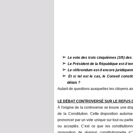
➢
Le vote des trois cinquièmes (3/5) des d
➢
Le Président de la République est-il 
➢
Le référendum est-il encore juridique
➢
Et si tel est le cas, le Conseil consti
délais ?
Autant de que
stions auxquelles les citoyens
ai
LE DÉBAT CONTROVERSÉ
S
UR
LE REFUS 
À l'origine de la controverse se trouve une dis
de la Constitution. Cette disposition auto
prononcer par un vote unique sur tout ou parti
ou acceptés. C’est ce que les constitutionn
proposition de révision constitutionnelle