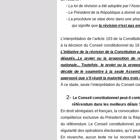
La loi de révision a été adoptée par l’Ass
•
Le Président de la République a donné so
•
La procédure se situe donc dans une phas
•
qui signifie que
la révision n’est pas en
L’interprétation de l’article 103 de la Constit
à la décision du Conseil constitutionnel du 18
L'initiative de la révision de la Constituti
députés...Le projet ou la proposition de 
nationale... Toutefois, le projet ou la pro
décide de le soumettre à la seule Assembl
approuvé que s'il réunit la majorité des tro
À ce stade, seule l’interprétation du Conseil c
2-
Le Conseil constitutionnel peut
-il
contr
référendum dans les meilleurs délais 
En droit sénégalais
et français
, la convocation 
compétence exclusiv
e du Président de la Rép
du référendum.
Le Conseil constitutionnel, po
régularité des opérations électorales, qu’il peu
En revanche, aucun texte ne lui reconnaît 