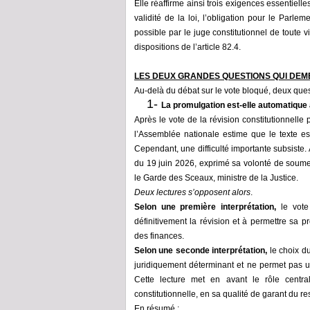
Elle réaffirme ainsi trois exigences essentielle
validité de la loi, l’obligation pour le Parle
possible par le juge constitutionnel de toute
dispositions de l’article 82.4.
LES DEUX GRANDES QUESTIONS QUI DE
Au-delà du débat sur le vote bloqué, deux ques
1-
La
promulgation est-elle automatique 
Après le vote de la révision constitutionnelle
l’Assemblée nationale estime que le texte es
Cependant
, une difficulté importante subsiste
du 19 juin 2026, exprimé sa volonté de soumet
le Garde des Sceaux
, ministre de la Justice
.
Deux lectures s’opposent alors
.
Selon une première interprétation,
le vote 
définitivement la révision et à permettre sa 
des finances.
Selon une seconde interprétation,
le choix d
juridiquement déterminant et ne permet pas u
Cette lecture met en avant le rôle centra
constitutionnelle, en sa qualité de garant du re
En résumé :