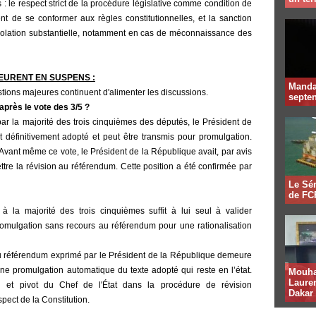
s : le respect strict de la procédure législative comme condition de
ment de se conformer aux règles constitutionnelles, et la sanction
 violation substantielle, notamment en cas de méconnaissance des
MEURENT EN SUSPENS
:
Mandat
tions majeures continuent d'alimenter les discussions.
septen
après le vote des 3/5 ?
 par la majorité des trois cinquièmes des députés, le Président de
t définitivement adopté et peut être transmis pour
promulgation.
. Avant même ce vote, le Président de la République avait, par avis
tre la révision au référendum. Cette positi
on a été confirmée
par
Le Sén
de FCF
à la majorité des trois cinquièmes suffit à lui seul à valider
promulga
tion sans recours au référendum pour une rationalisation
u référendum exprimé par le Président de la République demeure
ne promulgation automatique du texte adopté qui reste en l’état.
Mouha
Lauren
l et pivot du Chef de l'État dans la procédure de révision
Dakar
spect de la Constitution.