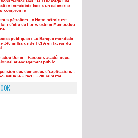
nus pétroliers : « Notre pétrole est
 loin d’être de l’or », estime Mamoudou
ane
ances publiques : La Banque mondiale
e 340 milliards de FCFA en faveur du
l
adou Dème – Parcours académique,
sionnel et engagement public
pension des demandes d’explications :
S salue le « recul » du ministre
u Lamine Dianté
BOOK