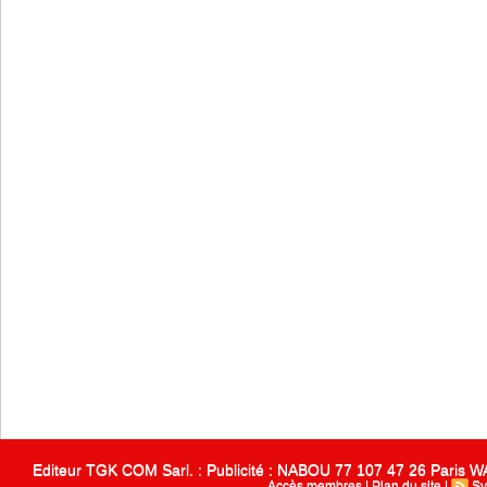
Editeur TGK COM Sarl. : Publicité : NABOU 77 107 47 26 Paris
Accès membres
|
Plan du site
|
Sy