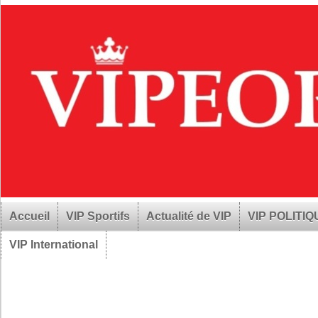
Accueil
VIP Sportifs
Actualité de VIP
VIP POLITI
VIP International