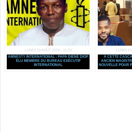
LUNDI 10 AOÛT 2026 - 11:53
LUNDI 10
AMNESTY INTERNATIONAL : PAPA DIÈNE DIOP
À CETTE CASCAD
ÉLU MEMBRE DU BUREAU EXÉCUTIF
ANCIEN MAGIST
INTERNATIONAL
NOUVELLE POUR P