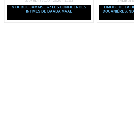
SAMEDI 8 AOÛT 2026 - 11:53
SAMEDI 8
N’OUBLIE JAMAIS... » : LES CONFIDENCES
LIMOGÉ DE LA D
INTIMES DE BAABA MAAL
DOUANIÈRES, ND