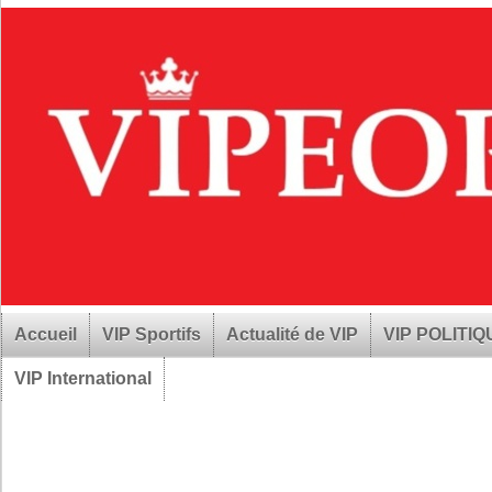
Accueil
VIP Sportifs
Actualité de VIP
VIP POLITI
VIP International