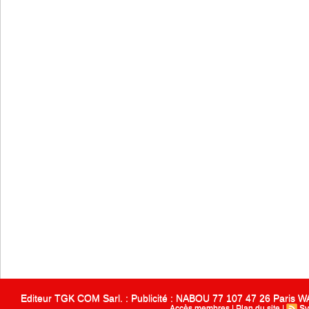
Editeur TGK COM Sarl. : Publicité : NABOU 77 107 47 26 Paris
Accès membres
|
Plan du site
|
Sy