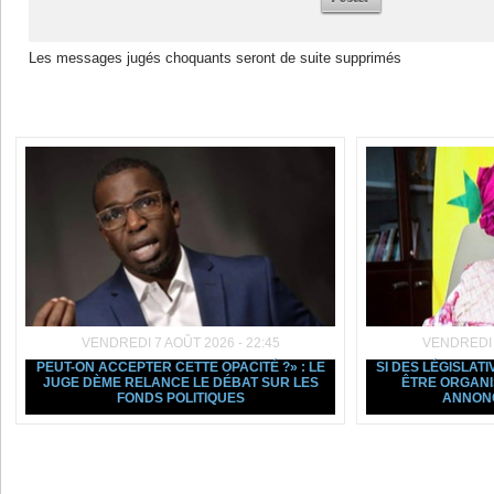
Les messages jugés choquants seront de suite supprimés
Dans la même rubrique :
VENDREDI 7 AOÛT 2026 - 22:45
VENDREDI 7
PEUT-ON ACCEPTER CETTE OPACITÉ ?» : LE
SI DES LÉGISLAT
JUGE DÈME RELANCE LE DÉBAT SUR LES
ÊTRE ORGANI
FONDS POLITIQUES
ANNON