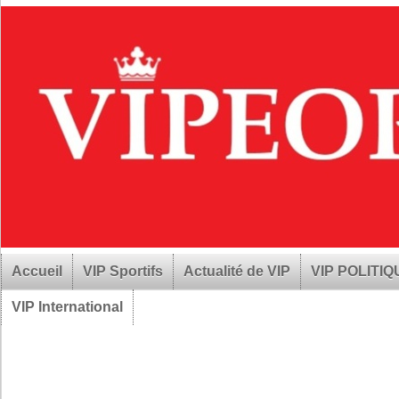
Accueil
VIP Sportifs
Actualité de VIP
VIP POLITI
VIP International