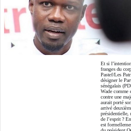
Et si l’intentio
franges du corp
Pastef/Les Patr
désigner le Pa
sénégalais (P
Wade comme ch
contre une majo
aurait porté so
arrivé deuxième
présidentielle,
de l’esprit ? En
est formellemen
du président 