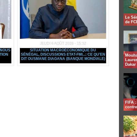
Le Sén
de FCF
JEUDI 6 AOÛT 2026 - 15:32
 NOUS
SITUATION MACROÉCONOMIQUE DU
TION
SÉNÉGAL, DISCUSSIONS ETAT-FMI...: CE QU’EN
Mouha
DIT OUSMANE DIAGANA (BANQUE MONDIALE)
Lauren
Dakar
FIFA 
contre