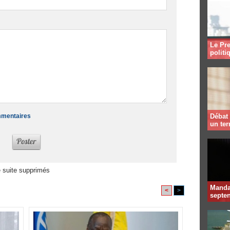
Le Pre
politi
ommentaires
Débat 
un te
 suite supprimés
Mandat
<
>
septen