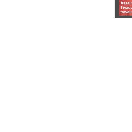
Assai
Tivaou
travau