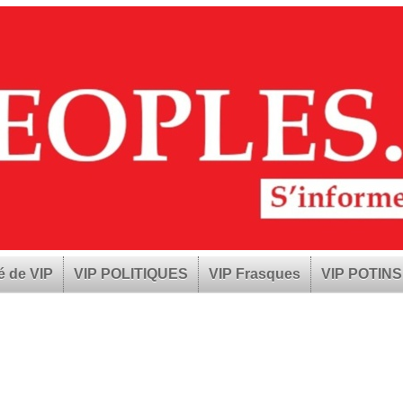
é de VIP
VIP POLITIQUES
VIP Frasques
VIP POTINS