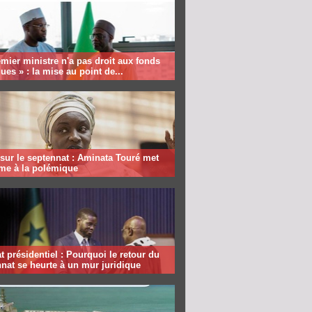
mier ministre n'a pas droit aux fonds
ques » : la mise au point de...
sur le septennat : Aminata Touré met
rme à la polémique
 présidentiel : Pourquoi le retour du
nat se heurte à un mur juridique