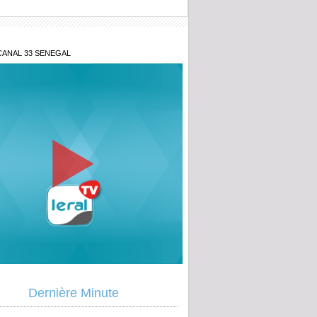
CANAL 33 SENEGAL
y Teuw Niane: « le Sénégal que nous
 est une éthique de la relation humaine»
uation macroéconomique du Sénégal,
sions Etat-Fmi...: Ce qu’en dit Ousmane
a (Banque mondiale)
que mondiale : Prise de contact entre le
u Directeur de Division pour le Sénégal
Dernière Minute
r. Diomaye