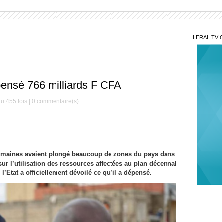
LERAL TV 
pensé 766 milliards F CFA
u 455 fois |
0
commentaire(s)
Mar
aimons
 semaines avaient plongé beaucoup de zones du pays dans
sur l’utilisation des ressources affectées au plan décennal
Sit
discus
 l’Etat a officiellement dévoilé ce qu’il a dépensé.
Diagan
Ban
nouvea
et le P