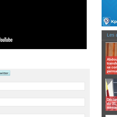
Les 
Abdoul
trans
se co
perma
Déclar
du 31 
menac