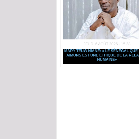
JEUDI 6 AOÛT 2026 - 15:38
MARY TEUW NIANE: « LE SÉNÉGAL QUE
AIMONS EST UNE ÉTHIQUE DE LA RELA
HUMAINE»