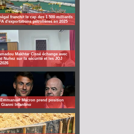
égal franchit le cap des 1 500 milliards
A d'exportations pétrolières en 2025
madou Makhtar Cissé échange avec
t Nuñez sur la sécurité et les JOJ
 2026
: Emmanuel Macron prend position
 Gianni Infantino