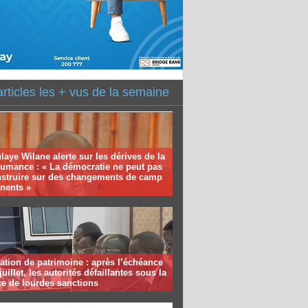
articles les + vus de la semaine
aye Wilane alerte sur les dérives de la
humance : « La démocratie ne peut pas
nstruire sur des changements de camp
nents »
ation de patrimoine : après l’échéance
juillet, les autorités défaillantes sous la
e de lourdes sanctions