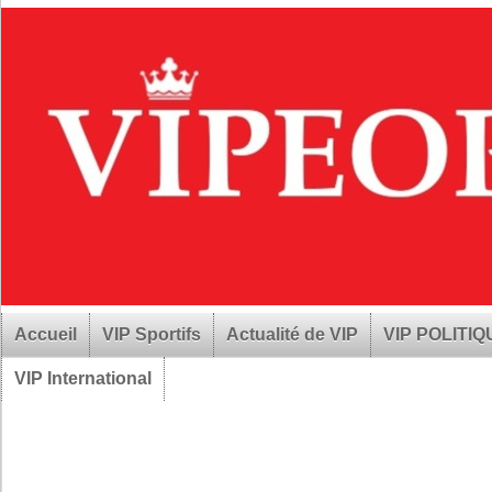
Accueil
VIP Sportifs
Actualité de VIP
VIP POLITI
VIP International