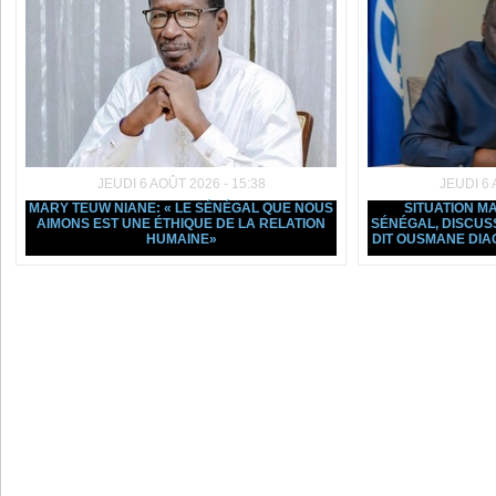
JEUDI 6 AOÛT 2026 - 15:38
JEUDI 6 
MARY TEUW NIANE: « LE SÉNÉGAL QUE NOUS
SITUATION 
AIMONS EST UNE ÉTHIQUE DE LA RELATION
SÉNÉGAL, DISCUSSI
HUMAINE»
DIT OUSMANE DIA