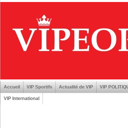
Accueil
VIP Sportifs
Actualité de VIP
VIP POLITI
VIP International