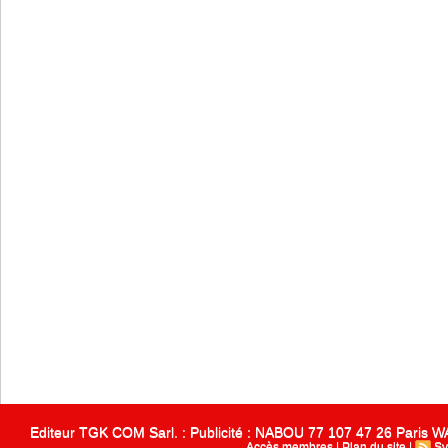
Editeur TGK COM Sarl. : Publicité : NABOU 77 107 47 26 Paris
Accès membres
|
Plan du site
|
Sy