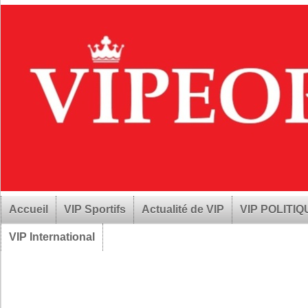
Accueil
VIP Sportifs
Actualité de VIP
VIP POLITI
VIP International