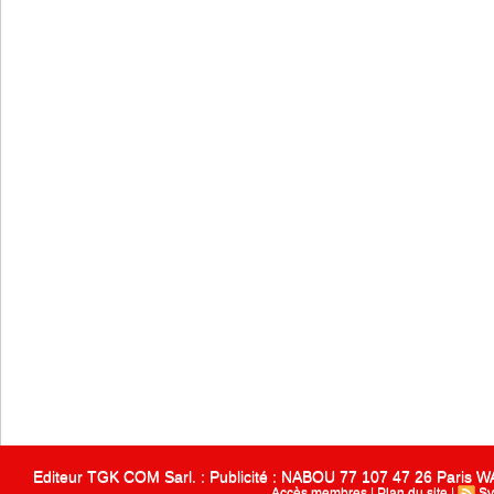
Editeur TGK COM Sarl. : Publicité : NABOU 77 107 47 26 Paris
Accès membres
|
Plan du site
|
Sy