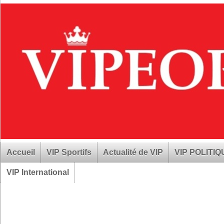
Accueil
VIP Sportifs
Actualité de VIP
VIP POLITI
VIP International