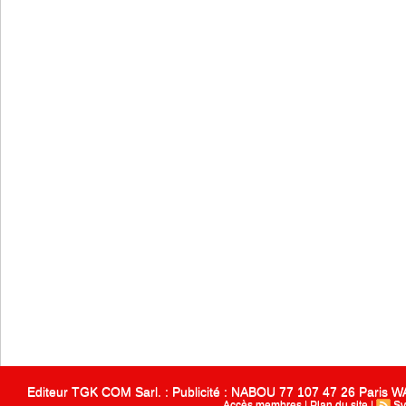
Editeur TGK COM Sarl. : Publicité : NABOU 77 107 47 26 Paris
Accès membres
|
Plan du site
|
Sy