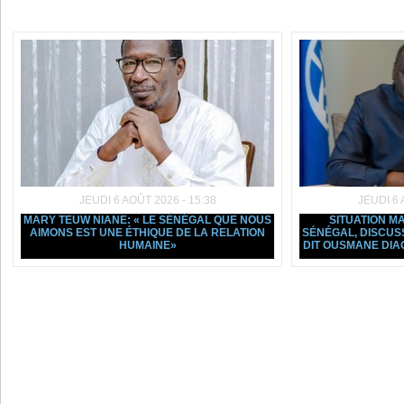
Dans la même rubrique :
JEUDI 6 AOÛT 2026 - 15:38
JEUDI 6 
MARY TEUW NIANE: « LE SÉNÉGAL QUE NOUS
SITUATION 
AIMONS EST UNE ÉTHIQUE DE LA RELATION
SÉNÉGAL, DISCUSSI
HUMAINE»
DIT OUSMANE DIA