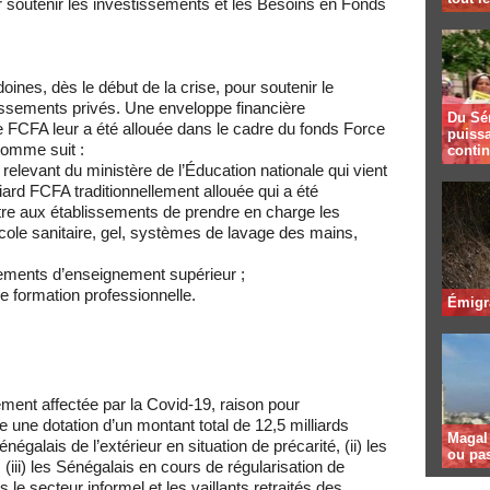
 soutenir les investissements et les Besoins en Fonds
nes, dès le début de la crise, pour soutenir le
issements privés.
Une enveloppe financière
Du Sé
e FCFA leur a été allouée
dans le cadre du fonds Force
puissa
comme suit :
contin
 relevant du ministère de l’Éducation nationale qui vient
iard FCFA traditionnellement allouée qui a été
re aux établissements de prendre en charge les
cole sanitaire, gel, systèmes de lavage des mains,
sements d’enseignement supérieur ;
e formation professionnelle.
Émigr
ment affectée par la Covid-19, raison pour
e une dotation d’un montant total de 12,5 milliards
Magal 
Sénégalais de l’extérieur en situation de précarité, (ii) les
ou pa
 (iii) les Sénégalais en cours de régularisation de
 le secteur informel et les vaillants retraités des