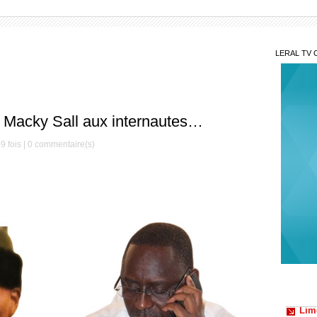
LERAL TV 
t Macky Sall aux internautes…
9 fois |
0
commentaire(s)
N’ou
intime
Lim
douani
Aprè
: son e