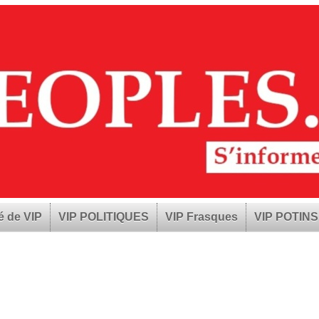
é de VIP
VIP POLITIQUES
VIP Frasques
VIP POTINS