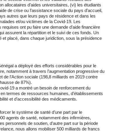
 allocataires d’aides universitaires, (vi) les étudiants
aide de crise ou l’assistance sociale du pays d’accueil,
pays autres que leurs pays de résidence et dans les
s malades et/ou victimes de la Covid-19. Les
s requises ont pu faire une demande d’aide financière
assurent la répartition et le suivi de ces fonds. Un
é et placé, dans chaque juridiction, sous la présidence
énégal a déployé des efforts considérables pour le
re, notamment à travers l’augmentation progressive du
et de l’Action sociale
(198,8 milliards en 2019 contre
e hausse de 87%).
 Covid-19 a montré un besoin de renforcement du
t en termes de ressources humaines, d’établissements
ilité et d’accessibilité des médicaments.
nforcer le système de santé d’une part par le
00 agents de santé, notamment des infirmières,
s personnels de soutien, d’autre part sur la période
elance, nous allons mobiliser 500 milliards de francs