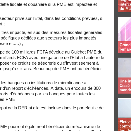
ette fiscale et douanière
si la PME est impactée et
interc
du Ma
cteur privé sur l’État
, dans les conditions prévues, si
t ;
très impacté, en sus des mesures fiscales générales,
pécifiques dédiées aux secteurs les plus impactés
resse etc…) ;
Grand 
remar
ppe de 100 milliards FCFA dévolue au Guichet PME d
u
lliards FCFA avec une garantie de l’État à hauteur de
disposer de crédits de trésorerie ou d’investissement à
er jusqu’à six ans. Beaucoup de PME ont pu bénéficier
Une in
des banques ou institutions de microfinance a
Cissé 
er
d’un report d’échéances. À date, un encours de 300
manda
reports d’échéances par les banques pour toutes les
 les PME ;
appui de la DER
si elle est incluse dans le portefeuille de
Fleuve
 PME pourront également bénéficier du mécanisme de
contrô
tout l