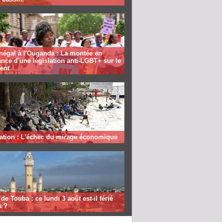
négal à l'Ouganda : La montée en
nce d'une législation anti-LGBT+ sur le
ent
ation : L'échec du mirage économique
de Touba : ce lundi 3 août est-il férié
s ?