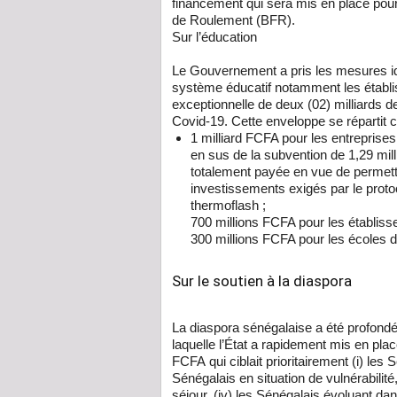
financement qui sera mis en place pour
de Roulement (BFR).
Sur l’éducation
Le Gouvernement a pris les mesures idoi
système éducatif notamment les établ
exceptionnelle de deux (02) milliards d
Covid-19. Cette enveloppe se répartit 
1 milliard FCFA pour les entreprises
en sus de la subvention de 1,29 mill
totalement payée en vue de permett
investissements exigés par le proto
thermoflash ;
700 millions FCFA pour les établis
300 millions FCFA pour les écoles d
Sur le soutien à la diaspora
La diaspora sénégalaise a été profondé
laquelle
l’État a rapidement mis en plac
FCFA
qui ciblait prioritairement (i) les 
Sénégalais en situation de vulnérabilité,
séjour, (iv) les Sénégalais évoluant dans