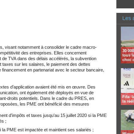
Les 
s, visant notamment à c
onsolider le cadre macro-
30 000
mpétitivité des entreprises.
Elles concernent
tous l
de TVA dans des délais accélérés, la subvention
choc 
 taxes sur les salaires, le paiement des dettes
e financement en partenariat avec le secteur bancaire,
 textes d’application avaient été mis en œuvre. Des
unication, ont également été déployés en vue de
Fifa: 
yant-droits potentiels. Dans le cadre du PRES, en
la réé
oposées, les PME ont bénéficié des mesures
ment d’impôts et taxes
jusqu’au 15 juillet 2020 si la PME
és ;
i la PME est impactée et maintient ses salariés ;
Migrat