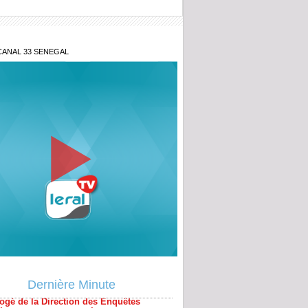
CANAL 33 SENEGAL
blie jamais... » : les confidences
s de Baaba Maal
ogé de la Direction des Enquêtes
ères, Ndiaga Soumaré vide son sac
Dernière Minute
s le divorce, il veut récupérer la maison
x-femme sort les audios à l’audience