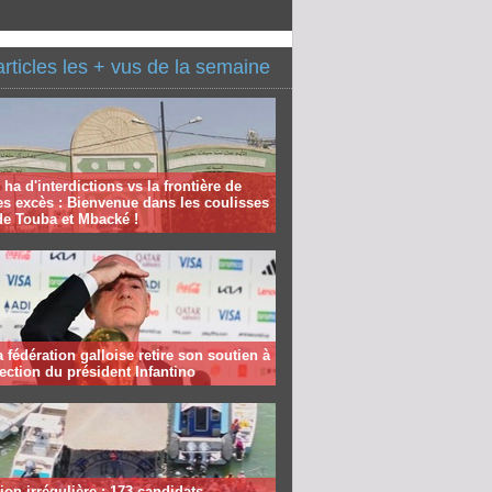
articles les + vus de la semaine
 ha d'interdictions vs la frontière de
es excès : Bienvenue dans les coulisses
de Touba et Mbacké !
la fédération galloise retire son soutien à
lection du président Infantino
ion irrégulière : 173 candidats