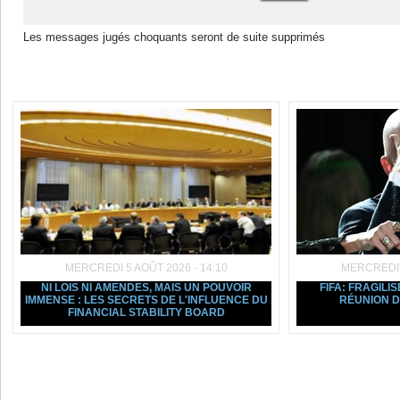
Les messages jugés choquants seront de suite supprimés
Dans la même rubrique :
MERCREDI 5 AOÛT 2026 - 14:10
MERCREDI 5
NI LOIS NI AMENDES, MAIS UN POUVOIR
FIFA: FRAGILIS
IMMENSE : LES SECRETS DE L'INFLUENCE DU
RÉUNION D
FINANCIAL STABILITY BOARD