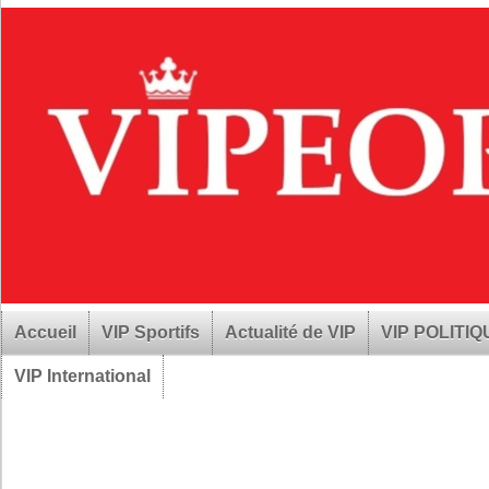
Accueil
VIP Sportifs
Actualité de VIP
VIP POLITI
VIP International