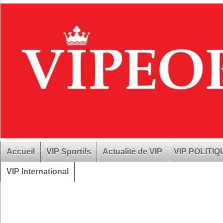
Accueil
VIP Sportifs
Actualité de VIP
VIP POLITI
VIP International