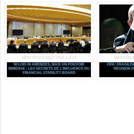
MERCREDI 5 AOÛT 2026 - 14:10
MERCREDI 5
NI LOIS NI AMENDES, MAIS UN POUVOIR
FIFA: FRAGILIS
IMMENSE : LES SECRETS DE L'INFLUENCE DU
RÉUNION D
FINANCIAL STABILITY BOARD