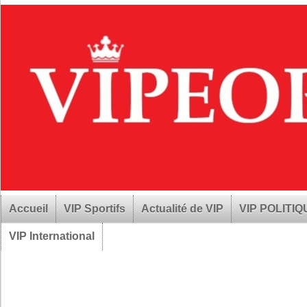
Accueil
VIP Sportifs
Actualité de VIP
VIP POLITI
VIP International