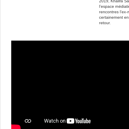
2019, Khalifa Sal
l’espace médiati
rencontres l’ex-
certainement en
retour.