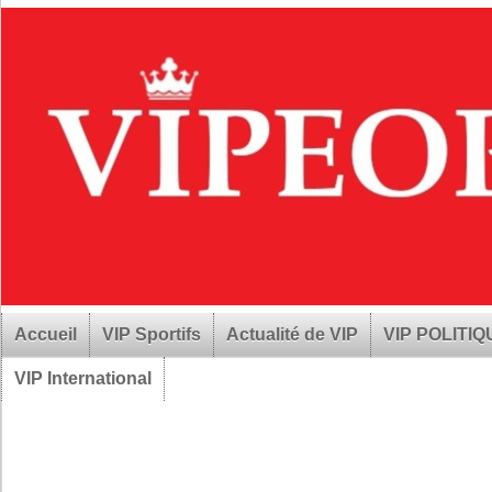
Accueil
VIP Sportifs
Actualité de VIP
VIP POLITI
VIP International