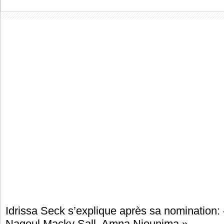
Idrissa Seck s’explique après sa nomination:
Nagoul Macky Sall, Amna Niounima »