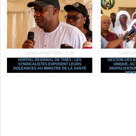
LUNDI 10 AOÛT 2026 - 11:59
LUNDI 10
HÔPITAL RÉGIONAL DE THIÈS : LES
GESTION DES B
SYNDICALISTES EXPOSENT LEURS
UNIQUE, AC
DOLÉANCES AU MINISTRE DE LA SANTÉ
DIGITALISATIO
RÉFO