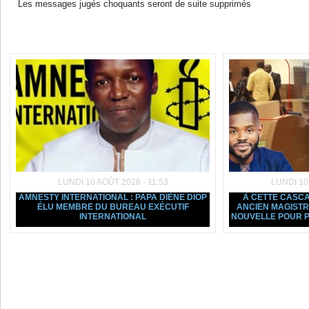
Les messages jugés choquants seront de suite supprimés
Dans la même rubrique :
LUNDI 10 AOÛT 2026 - 11:53
LUNDI 10
AMNESTY INTERNATIONAL : PAPA DIÈNE DIOP
À CETTE CASCAD
ÉLU MEMBRE DU BUREAU EXÉCUTIF
ANCIEN MAGIST
INTERNATIONAL
NOUVELLE POUR P