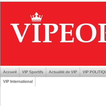
Accueil
VIP Sportifs
Actualité de VIP
VIP POLITI
VIP International