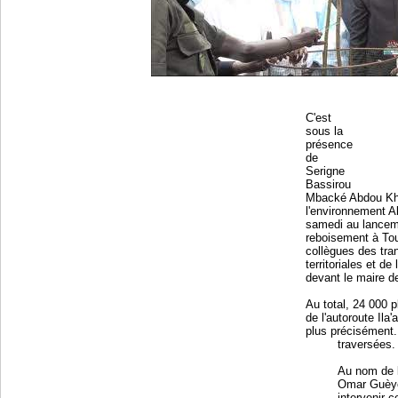
C'est
sous la
présence
de
Serigne
Bassirou
Mbacké Abdou Kha
l'environnement A
samedi au lancem
reboisement à To
collègues des tran
territoriales et d
devant le maire d
Au total, 24 000 p
de l'autoroute Ila
plus précisément
traversées.
Au nom de l
Omar Guèye
intervenir c