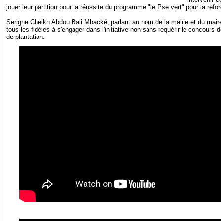
jouer leur partition pour la réussite du programme "le Pse vert" pour la refore
Serigne Cheikh Abdou Bali Mbacké, parlant au nom de la mairie et du mai
tous les fidèles à s'engager dans l'initiative non sans requérir le concours 
de plantation.