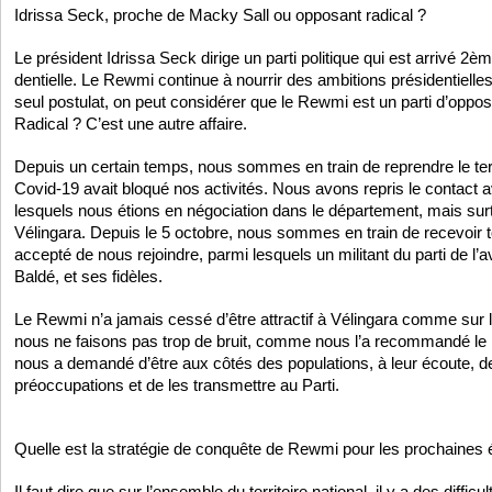
Idrissa Seck, proche de Macky Sall ou opposant radical ?
Le président Idrissa Seck dirige un parti politique qui est arrivé 2èm
dentielle. Le Rewmi continue à nourrir des ambitions présidentielle
seul postulat, on peut considérer que le Rewmi est un parti d’oppos
Radical ? C’est une autre affaire.
Depuis un certain temps, nous sommes en train de reprendre le terr
Covid-19 avait bloqué nos activités. Nous avons repris le contact
lesquels nous étions en négociation dans le département, mais s
Vélingara. Depuis le 5 octobre, nous sommes en train de recevoir t
accepté de nous rejoindre, parmi lesquels un militant du parti de 
Baldé, et ses fidèles.
Le Rewmi n’a jamais cessé d’être attractif à Vélingara comme sur l
nous ne faisons pas trop de bruit, comme nous l’a recommandé le p
nous a demandé d’être aux côtés des populations, à leur écoute, de 
préoccupations et de les transmettre au Parti.
Quelle est la stratégie de conquête de Rewmi pour les prochaines é
Il faut dire que sur l’ensemble du territoire national, il y a des diffic