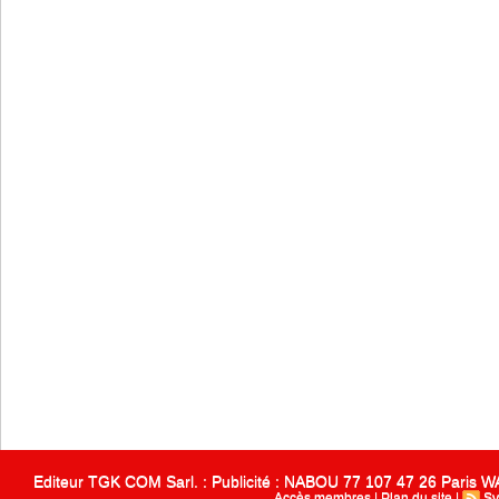
Editeur TGK COM Sarl. : Publicité : NABOU 77 107 47 26 Paris
Accès membres
|
Plan du site
|
Sy