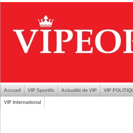
Accueil
VIP Sportifs
Actualité de VIP
VIP POLITI
VIP International