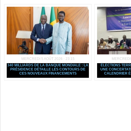
MERCREDI 5 AOÛT 2026 - 23:15
MERCREDI 5
340 MILLIARDS DE LA BANQUE MONDIALE : LA
ÉLECTIONS TERRI
PRÉSIDENCE DÉTAILLE LES CONTOURS DE
UNE CONCERTATI
CES NOUVEAUX FINANCEMENTS
CALENDRIER 