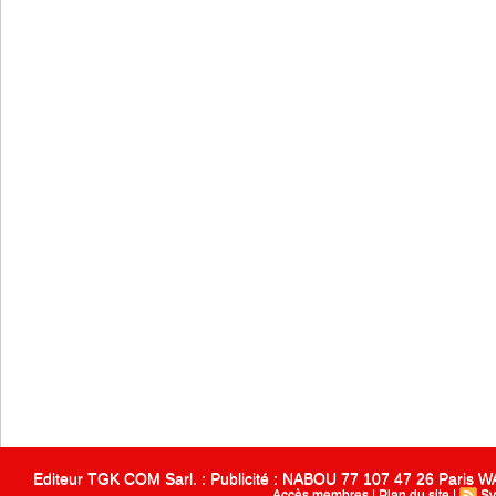
Editeur TGK COM Sarl. : Publicité : NABOU 77 107 47 26 Paris
Accès membres
|
Plan du site
|
Sy