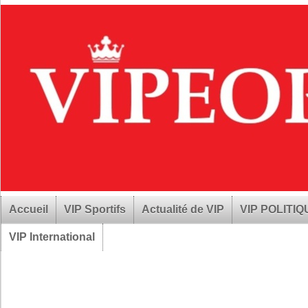
Accueil
VIP Sportifs
Actualité de VIP
VIP POLITI
VIP International