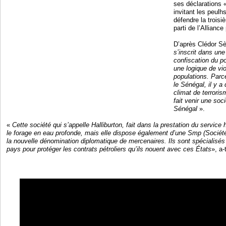
ses déclarations «
invitant les peul
défendre la trois
parti de l’Alliance
D’après Clédor S
s’inscrit dans un
confiscation du po
une logique de vi
populations. Parce 
le Sénégal, il y 
climat de terrori
fait venir une so
Sénégal
».
«
Cette société qui s’appelle Halliburton, fait dans la prestation du servic
le forage en eau profonde, mais elle dispose également d’une Smp (Société 
la nouvelle dénomination diplomatique de mercenaires. Ils sont spécialisés 
pays pour protéger les contrats pétroliers qu’ils nouent avec ces États
», a-