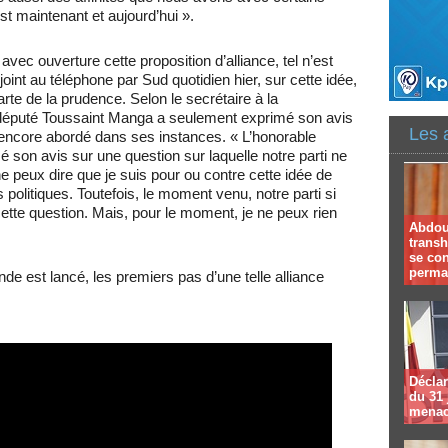
est maintenant et aujourd’hui ».
avec ouverture cette proposition d’alliance, tel n’est
joint au téléphone par Sud quotidien hier, sur cette idée,
rte de la prudence. Selon le secrétaire à la
 député Toussaint Manga a seulement exprimé son avis
Les 
 encore abordé dans ses instances. « L’honorable
 son avis sur une question sur laquelle notre parti ne
ne peux dire que je suis pour ou contre cette idée de
 politiques. Toutefois, le moment venu, notre parti si
ette question. Mais, pour le moment, je ne peux rien
Abdoul
trans
se co
perma
nde est lancé, les premiers pas d’une telle alliance
Déclar
du 31 
menac