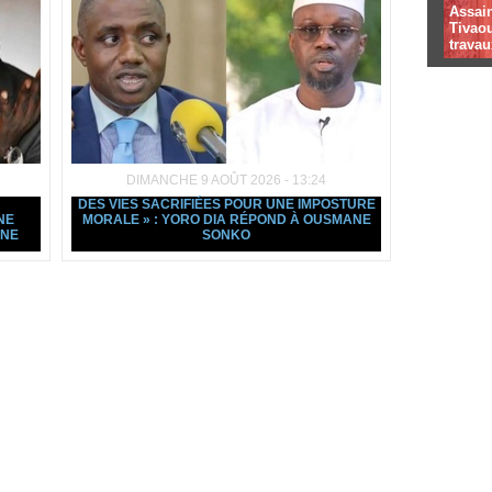
Assai
Tivaou
travau
DIMANCHE 9 AOÛT 2026 - 13:24
DES VIES SACRIFIÉES POUR UNE IMPOSTURE
NE
MORALE » : YORO DIA RÉPOND À OUSMANE
ANE
SONKO