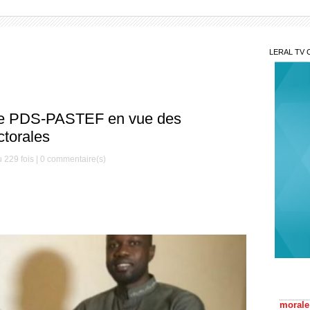
LERAL TV 
ique PDS-PASTEF en vue des
ctorales
 229 fois |
0
commentaire(s)
Sou
: Madi
Ousma
Des
morale
L'im
scanda
portrai