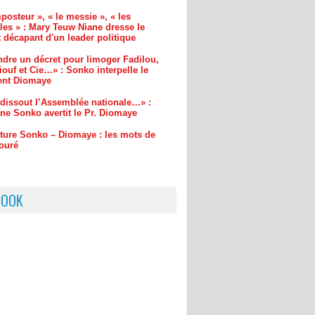
ndre un décret pour limoger Fadilou,
ouf et Cie…» : Sonko interpelle le
ent Diomaye
l dissout l’Assemblée nationale…» :
e Sonko avertit le Pr. Diomaye
ture Sonko – Diomaye : les mots de
ouré
BOOK