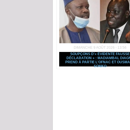
DIMANCHE 9 AOÛT 2026 - 13:56
SOUPÇONS D'« ÉVIDENTE FAUSSE
DÉCLARATION » : MADIAMBAL DIAG
PREND À PARTIE L'OFNAC ET OUSM
SONKO