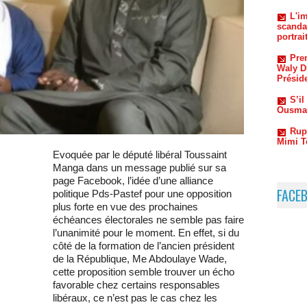
Pre
Waly Di
Présid
S’i
Ousman
Rup
Mimi T
Evoquée par le député libéral Toussaint
Manga dans un message publié sur sa
page Facebook, l’idée d’une alliance
FACE
politique Pds-Pastef pour une opposition
plus forte en vue des prochaines
échéances électorales ne semble pas faire
l’unanimité pour le moment. En effet, si du
côté de la formation de l’ancien président
de la République, Me Abdoulaye Wade,
cette proposition semble trouver un écho
favorable chez certains responsables
libéraux, ce n’est pas le cas chez les