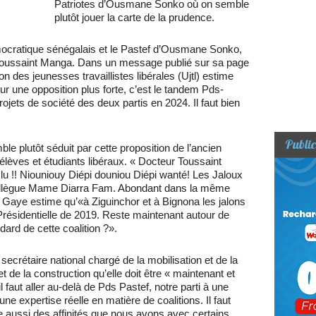
Patriotes d’Ousmane Sonko où on semble
plutôt jouer la carte de la prudence.
démocratique sénégalais et le Pastef d’Ousmane Sonko,
ral Toussaint Manga. Dans un message publié sur sa page
on des jeunesses travaillistes libérales (Ujtl) estime
pour une opposition plus forte, c’est le tandem Pds-
ojets de société des deux partis en 2024. Il faut bien
Public
ble plutôt séduit par cette proposition de l’ancien
èves et étudiants libéraux. « Docteur Toussaint
n lu !! Niouniouy Diépi douniou Diépi wanté! Les Jaloux
collègue Mame Diarra Fam. Abondant dans la même
r Gaye estime qu’«à Ziguinchor et à Bignona les jalons
Présidentielle de 2019. Reste maintenant autour de
dard de cette coalition ?».
rétaire national chargé de la mobilisation et de la
 de la construction qu’elle doit être « maintenant et
l faut aller au-delà de Pds Pastef, notre parti à une
e expertise réelle en matière de coalitions. Il faut
pte aussi des affinités que nous avons avec certains