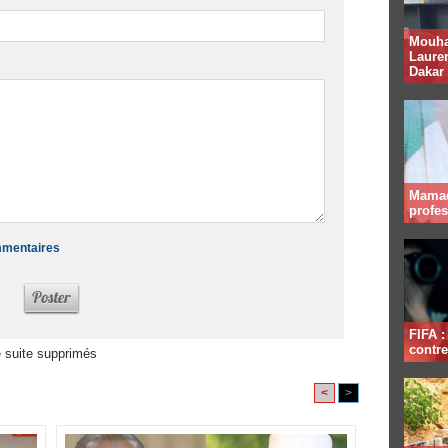
Mouha
Lauren
Dakar
Mamad
profe
ommentaires
FIFA 
contre
 suite supprimés
<
>