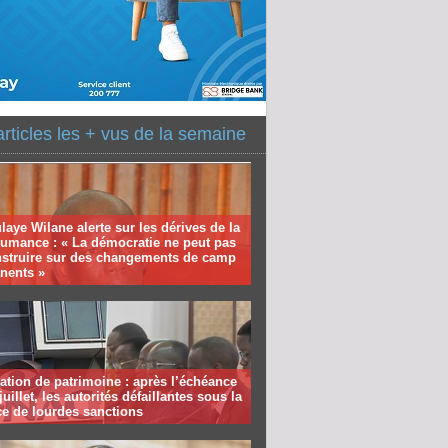
articles les + vus de la semaine
aye Wilane alerte sur les dérives de la
humance : « La démocratie ne peut pas
nstruire sur des changements de camp
nents »
ation de patrimoine : après l’échéance
juillet, les autorités défaillantes sous la
e de lourdes sanctions