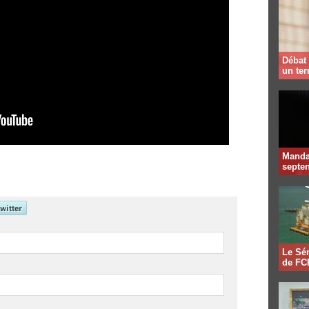
Débat 
un te
Mandat
septen
Le Sén
de FCF