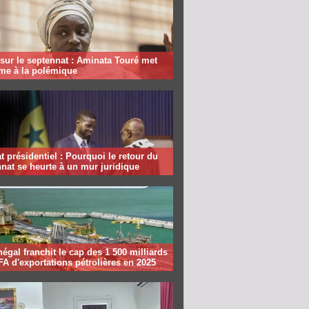
sur le septennat : Aminata Touré met
rme à la polémique
 présidentiel : Pourquoi le retour du
nat se heurte à un mur juridique
égal franchit le cap des 1 500 milliards
A d'exportations pétrolières en 2025