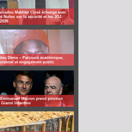
madou Makhtar Cissé échange avec
t Nuñez sur la sécurité et les JOJ
 2026
ou Dème – Parcours académique,
ssionnel et engagement public
: Emmanuel Macron prend position
 Gianni Infantino