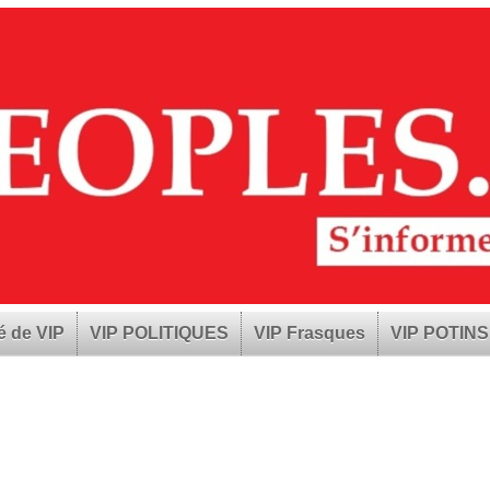
é de VIP
VIP POLITIQUES
VIP Frasques
VIP POTINS