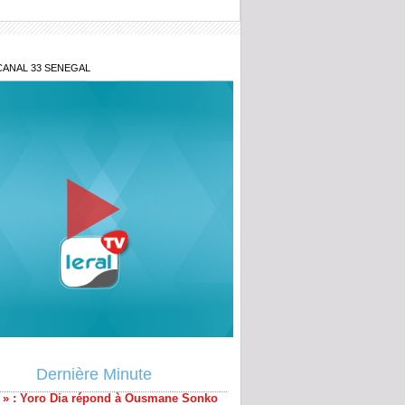
CANAL 33 SENEGAL
pçons d'« évidente fausse déclaration »
ambal Diagne prend à partie l'OFNAC et
ne Sonko
 vies sacrifiées pour une imposture
 » : Yoro Dia répond à Ousmane Sonko
posteur », « le messie », « les
Dernière Minute
les » : Mary Teuw Niane dresse le
t décapant d'un leader politique